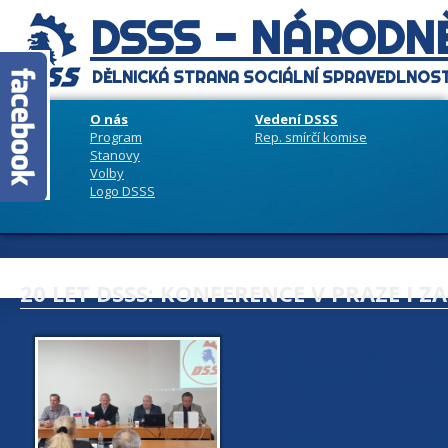
DSSS - NÁRODNĚ
DĚLNICKÁ STRANA SOCIÁLNÍ SPRAVEDLNOST
O nás
Vedení DSSS
Program
Rep. smírčí komise
Stanovy
Volby
Logo DSSS
20 LET DSSS: KONFERENCE V PRAZE I Z
20. června 2023
Dne 17. června 202
strany sociální spravedlnosti (DS
strany Jiří Štěpánek, Jiří Froněk a
Naše Slovensko (L'SNS) s doprov
S úvodním projevem vystoupil míst