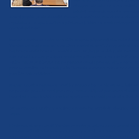
sále smíchovského pivovaru zakláda
vývojem, ale také se zcela změnil
tisíciletí nedemokratické a nesvobo
straně popřál „stále dospělé chování, statečnost, moudrost a zkušeno
republiku a Evropu bouřlivý a přelomový. Mám na mysli nebezpečí neo
rozhodující moc".
Marian Kotleba ve svém strhujícím projevu připomněl dlouholeté přátel
Vandas byl mojí inspirací k založení vlastní strany". Zavzpomínal na udá
boj bratra vedle bratra". Hovořil o tom, že „boj je to těžký, ale musím
nás zahubí a v tom je Západ neblahým příkladem, a na vás leží odp
zdůraznit, že je důležité mít na politické cestě i pevnou víru v Boha,
jsme to vyměnit za hranolky u McDonalda a televizi. Národ bez víry
pomůže, tak zvítězíme".
Marian Kotleba popisoval nelehký politický boj na Slovensku, kde se 
se povede, protože není jiné cesty, neboť zářijové parlamentní volb
hodně sil a „aby každý z vás byl apoštolem a chodil po okolí a říkal, 
Tento emotivní, upřímný a srdečný projev byl odměněn dlouhotrvajíc
objali.
Předseda strany Tomáš Vandas ve svém proslovu zavzpomínal na všech
funkcionářů Dělnické strany za projevy v Brně na 1. Máje roku 2009 
na podruhé. Pohovořil o působení DSSS ve vedení města Duchcov, kd