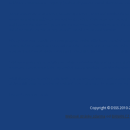
poklesla kriminalita a i nepřizpůsobiví obyvatelé začali dodržovat zá
„Moje vlastenectví je v srdci, skutečně v srdci", prohlásil předseda s
spojenými silami můžeme porazit tento režim. Vždy jsme ale narazili n
bojí fotky s Vandasem", prohlásil za potlesku předseda strany. Varo
Babiš se nikdy za národ nepostaví", jasně deklaroval Vandas.
Místopředseda Froněk ve svém projevu zmínil důležitost tradiční rod
rodiny může znamenat i rozklad národa. Hovořil též i o nutnosti míru
snahách současné vlády zatáhnout republiku do války, kterou nikdo
Celé slavnostní shromáždění se neslo v přátelském duchu vzpomínek,
slavností konference byla i společná autogramiáda Tomáše Vandase
Ještě dlouho po skončení oficiálního programu účastníci diskutovali 
oběma děkovali za perfektní setkání, které ukázalo, že máme být na 
Tiskové centrum DSSS
Copyright © DSSS 2010
Webové stránky zdarma
od
BANAN.CZ