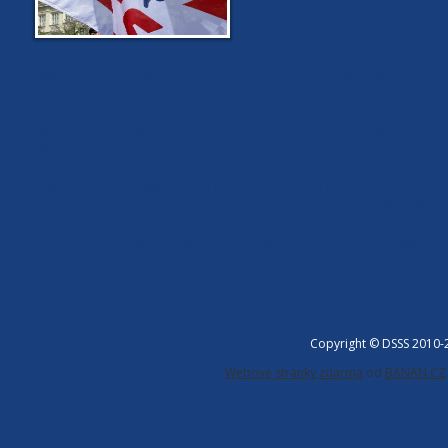
Stejně tak rezignaci odmítli před
Předseda DSSS Tomáš Vandas nás
nyní je prioritou příprava na komunální volby. Rovněž zmínil někter
tištěného výtisku Dělnických listů a ušetřené prostředky věnovat na pr
seznámeni se stavem účetnictví strany a informováni o příjmech a vý
V diskusi se rovněž přítomní delegáti, zastupující MO, vyjádřili k n
odmítnuta.
Ve druhé části porady v rámci diskuse vystoupili delegáti se svými 
cílem DSSS je navýšit počet svých zastupitelů oproti roku 2010, kdy 
Po skončení porady následovalo zasedání Republikového sněmu DSSS
Tiskové centrum DSSS
Copyright © DSSS 2010
Webové stránky zdarma
od
BANAN.CZ