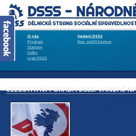
DSSS - NÁRODNĚ
DĚLNICKÁ STRANA SOCIÁLNÍ SPRAVEDLNOST
O nás
Vedení DSSS
Program
Rep. smírčí komise
Stanovy
Volby
Logo DSSS
CELOSTÁTNÍ PORADA DSSS: VANDAS N
21. června 2014
Celostátní porada
spravedlnosti (DSSS) se dnes usk
zhodnocení voleb do Evropského 
Na úvod jednání nabídl předseda 
funkci. K tomu se postupně vyjádři