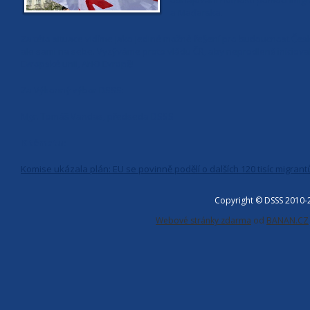
obhajování nutnosti pomoci imi
a Maďarska.
Za této situace vidíme jako jediné možné řešení pro budoucnost Česk
ale sami na sebe. Vyzýváme proto vládu ČR, aby neprodleně iniciova
Evropské unii, ANO Evropě!
Za Výkonný výbor DSSS:
Mgr. Tomáš Vandas, předseda DSSS
K tématu:
Komise ukázala plán: EU se povinně podělí o dalších 120 tisíc migrant
Copyright © DSSS 2010
Webové stránky zdarma
od
BANAN.CZ