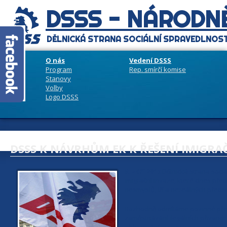
DSSS - NÁRODNĚ
DĚLNICKÁ STRANA SOCIÁLNÍ SPRAVEDLNOST
O nás
Vedení DSSS
Program
Rep. smírčí komise
Stanovy
Volby
Logo DSSS
DSSS K NÁVRHŮM EK K ŘEŠENÍ IMIGRAČ
9. září 2015
Dělnická strana sociá
imigrační invaze, které dnes pře
nesmyslů, lží a nereálných předs
Rozhodně odmítáme povinné přerozd
zaměstnávání ilegálních přivand