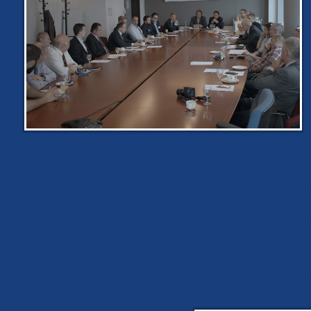
Aliance za evropskou demokracii. Dále byli přítomni jednotliví zástupc
Hlavním bodem první části jednání bylo přijetí DSSS za člena AFP. Př
strany a její programové priority. V úvodu zmínil poděkování za pozv
ohrožuje současnou národní Evropu a co spojuje všechny zúčastněné:
Evropě narůstá a Evropa se za posledních dvacet let dostala do těžké 
pod vedením Evropské unie se začal prosazovat tzv. multikulturalismus
přineseme v následujících dnech)
Předsedajícím schůze Nickem Griffinem byli účastníci vyzvání k hlaso
zúčastnění hlasovali pro. Dne 16. května 2015 ve 13.46 hod. se tak DS
plnoprávným členem této mezinárodní organizace působící po celé E