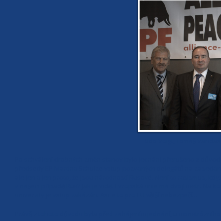
Udo Voigt, Tomáš Vandas, R
Po schválení drobných změn stanov bylo jednání přerušeno z důvodu 
předsedy EP Martina Schulze vstup pozvaných delegátů na zasedání AFP
ale jen a jen proto, že jsou národností Rusové. Není to rasismus, kd
v našem případě Rus? Jak je vidět Evropská unie má dvojí metr. Na k
univerzity je vstup zakázán. Asi je to pro EU větší nebezpečí…
Právě z tohoto důvodu byla před zahájením jednání, u monstrózního