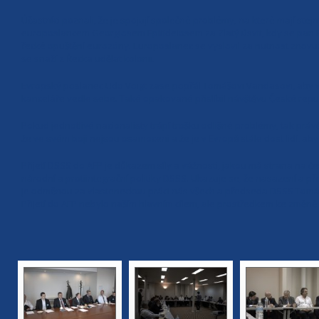
Účastníci poznali, že je spojují společné problémy, na které mají s
europoslancem Georgiosem Epitideiosem za Zlatý úsvit, kdy se pan Epi
řecké opuštění eurozóny. Europoslanec se vyslovil za nutnost znovu
se snaží z Řecka udělat kolonii.
Evropský poslanec Udo Voigt zase popřál Tomášovi Vandasovi, aby v
kanceláře vedle sebe. Také opakované přislíbil návštěvu České repu
Pokud jednotlivé nacionalisty trápí trošku odlišné problémy, tak práv
že ve svém boji nejsou osamoceni a že je v Evropě stále dost lidí, ab
Přijetí DSSS do AFP je důkazem síly a vážnosti, jakou má strana na 
národní a protiintegrační politiky DSSS. Ukazuje se, že nasazení a p
je odměnou za vlasteneckou práci nás všech a předseda DSSS Tomáš 
Přijetí do AFP nebylo naším hlavním cílem, ale prostředkem ke změn