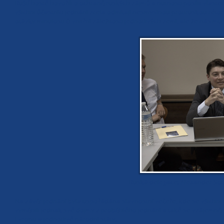
Ruští hosté hovořili o ochraně ruských zájmů a nutnosti posílit vlaste
všichni účastníci jednání zcela odmítají nesmyslnou protiruskou rétori
otázky minulosti či vnitřní záležitosti jednotlivých zemí, ale že ná
Ruská delegace: Alexander Sotni
Na závěr jednání byla uspořádána slavnostní večeře, kde se všichni ú
vyměnili jednak své dojmy z proběhlého jednání a také se vzájemně se
Evropu a jednotlivé národní státy.