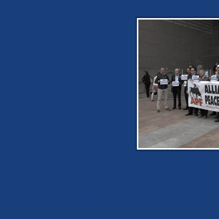
rozvinuli transparent a všichni zúčastnění měli v rukách plakátky, kt
Druhá část jednání probíhala v bruselském hotelu Astrid, kde dostali s
ruské strany Rodina (Vlast) Alexander Sotničenko a Fjodor Birjukov 
kdy ruští hosté prohlásili, že i když stojí v opozici vůči prezidentovi 
vyvrátili prozápadní rétoriku o brutálně potlačované opozici v jejich 
svrhnout zákonnou ruskou vládu a nastolit demoliberální režim nak