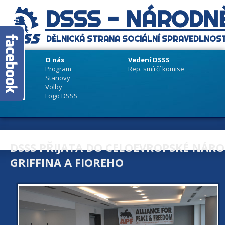
DSSS - NÁRODNĚ
DĚLNICKÁ STRANA SOCIÁLNÍ SPRAVEDLNOST
O nás
Vedení DSSS
Program
Rep. smírčí komise
Stanovy
Volby
Logo DSSS
DSSS PŘIJATA DO CELOEVROPSKÉ NÁRO
GRIFFINA A FIOREHO