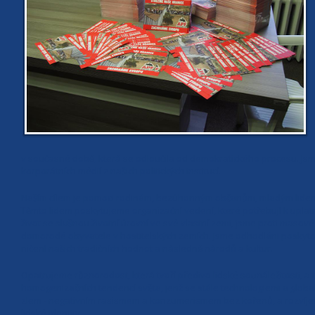
v současné době, která se odloučila od demokratického procesu. Jsm
korporátních médií z našich politických institucí.
Naším cílem je pomoci rodinám, bezúhonným občanům, mladým lidem
Těmto lidem poskytujeme organizační vedení, které potřebují k uplat
život se slušnou životní úrovní ve své vlastní zemi, jsme proti masové 
domorodé obyvatele v hostitelských zemích. Jsme odhodláni poskytov
ničení našich tradičních hodnot a následně národů a kultur.
Opatrujeme různorodost, která tvoří předivo lidské sounáležitosti, a to
homogenizačních tendencí světa, jenž se stále technologiemi a glob
zlem - negativním rasismem a konzumerismem bez kořenů, a rozvíjet
lidské identity.