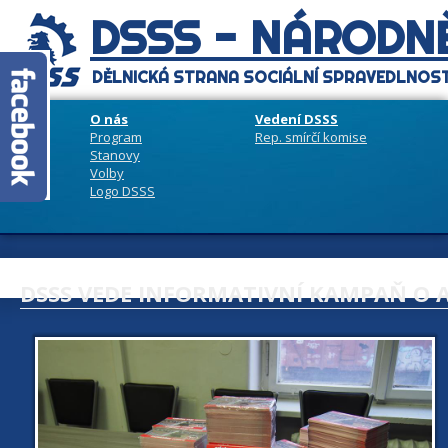
DSSS - NÁRODNĚ
DĚLNICKÁ STRANA SOCIÁLNÍ SPRAVEDLNOST
O nás
Vedení DSSS
Program
Rep. smírčí komise
Stanovy
Volby
Logo DSSS
DSSS VEDE INFORMATIVNÍ KAMPAŇ O 