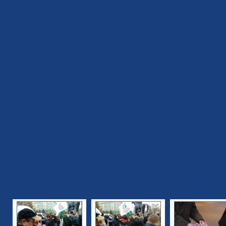
Uznáváme, že naše různorodé národy jsou každý členem široké rodiny
otec svého národa a zejména bránit lid a jeho dědičné bohatství proti
Stojíme především o mír a oponujeme pokusům ohrozit jej a vytvořit zb
vědomi, že existuje celá řada nevyřešených historických sporů mezi
a kompromisem, spíše než užitím vnějších sil, které představují riziko 
V etické sféře, která stojí výše a stanovuje hranice naší politiky, se
konce a nového ducha poctivosti, sebeobětování a cti sloužit.
APF znamená: respekt k lidské důstojnosti, svobodu, demokracii, rovn
APF nesleduje vlastní prospěch.
APF se zavazuje poskytovat rovné příležitosti pro jedince obou pohl
diskriminace, zejména diskriminace na základě pohlaví.