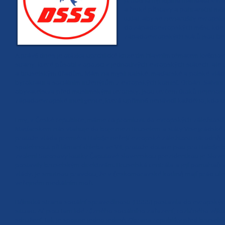
průběhu nynějšího mandátu evrops
a řecké přístavy a pohraniční měs
tutlal, aby se nenarušily evropsk
do západoevropských měst, kde s 
západoevropských států jsou bez
A právě dnes je otázka uprchlické krize tím hlavním tématem květnov
strany, které působí v opozici v jednotlivých evropských státech, al
a bruselským úřadům. Mám na mysli italské, maďarské a polské vlády
byrokracii a sociálním inženýrům z evropských komisí. Orbán, Salvin
obyvatelstva před muslimskými teroristy. Jsou terčem útoků nejenom o
západoevropské inteligence, která upřímně nenávidí každého, kdo u
I my, v České republice, máme co promluvit do evropských záležitost
Maďarskem nás vtahuje do boje mezi Bruselem a státy Visegrádské čty
protože vláda premiéra Babiše neřeší evropské záležitosti národně
spolehnout při lámaní chleba ve V4, protože dotace jsou pro Babiše b
zvolení Sorosovy loutky Čaputové slovenskou prezidentkou je Slove
postavily bruselským direktivám. Bruselská centrála a její pomahači 
vlády. Je smutnou pravdou, že v českomoravské kotlině mají práci ule
veřejném mediálním moři.
Dělnická strana sociální spravedlnosti (DSSS) postavila do evropských
situaci. Ač jsou tam lidé různého sociálního zařazení, rozličného věku,
sdružení, tak je spojuje jedno jediné: Obrana republiky před bruselský