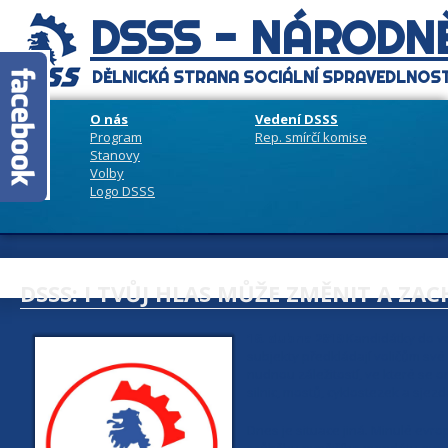
DSSS - NÁRODNĚ
DĚLNICKÁ STRANA SOCIÁLNÍ SPRAVEDLNOST
O nás
Vedení DSSS
Program
Rep. smírčí komise
Stanovy
Volby
Logo DSSS
DSSS: I TVŮJ HLAS MŮŽE ZMĚNIT A ZA
16. dubna 2019
Kandidátky do vo
subjekty předkládají voličům sv
nudnou záležitostí, ve které se om
silnic, mostů, cyklostezek a sjez
Dnes je situace jiná. Minulé evrop