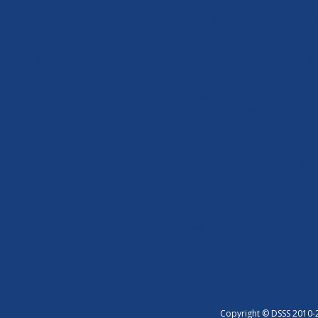
která je ohrožována Istanbulskou smlouvou, která mj. stírá rozdíly me
na srdci a svojí mnohaletou prací pro národ a vlast dokázali, že jsou
republiku i na Evropu. Politická práce je pro ně odpověď na propagan
Na sociálních sítích se objevily nemnohé otázky, proč vlastně stran
Ano, nesouhlasíme s bruselskými nařízeními, odmítáme uprchlické 
odnárodněných států, ale není nám lhostejný osud evropského kontinen
světě. Jsme politická strana, a proto kandidujeme, protože chceme změ
evropské centrále vydávají za hlas celé republiky, všeho národa. Změ
zdlouhavá, ale není marná. Nakonec vede k cíli.
DSSS nikdy neuhnula z nastoupené cesty, neměnila postoje, názory a
křesťanským základům evropského kontinentu a přihlásili se k obran
odnárodněné inteligence.
V těchto evropských volbách jde o hodně. Pokud v Evropě zůstanou dosav
národností, ze suverénních států udělat regiony, o nichž se bude r
to, co jsme udělali, ale za to, co jsme neudělali! To rozhodně nechc
programem národním a sociálním a říkáme mu: I tvůj hlas může změni
Jiří Štěpánek, výkonný místopředseda DSSS
Copyright © DSSS 2010