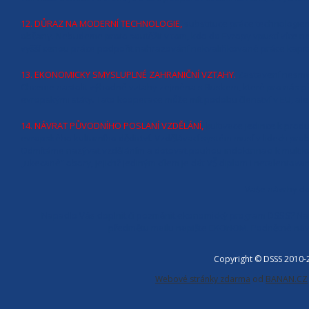
12. DŮRAZ NA MODERNÍ TECHNOLOGIE,
substituce práce technologiem
občany. Nebudeme proto soutěžit v tom, kdo do Evropy vpustí více n
vyšší cenou práce podpořit nahrazování nekvalifikované práce kapit
13. EKONOMICKY SMYSLUPLNÉ ZAHRANIČNÍ VZTAHY.
Zastavení nesmys
Chceme nastolit výhodné vztahy zejména s Ruskem, které pro nás př
evropskými státy. Tato kooperace může mít podobu členství v EU, ale 
14. NÁVRAT PŮVODNÍHO POSLANÍ VZDĚLÁNÍ,
kultivace jedince k produ
evropského kulturního dědictví. Vzdělávací systém musí v lidech probo
Odmítáme nazývat vzděláním a dotovat pouhou indoktrinaci k multi
„ukecané“ obory, jejichž jediným cílem je dát VŠ diplom i netalento
Vaše návrhy d
Napadlo Vás doplnit či pozměnit ekonomický program DSSS? Napi
předmětu mailu napište EKONOM. Podnětné náv
Copyright © DSSS 2010
Webové stránky zdarma
od
BANAN.CZ