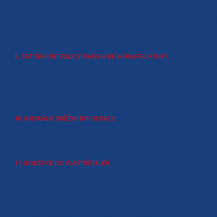
představovali nepříjemnou překážku pro tuneláře, důkazem čehož je n
je zneužíván k zabavení jejich majetku. Požadujeme jeho uvedení do
zejména práv na informace, dále možnost hlasovat na valné hromadě
mohli vlastnit podíly v podnicích beze strachu z okradení. Menšinoví 
hospodaření firmy a blokují případy tunelování.
9. STÁTNÍ KONTROLA STRATEGICKÉ INFRASTRUKTURY.
Je zcela nepříp
závody elektřiny, vodárenské společnosti, nemocnice, nádraží, dálnice
spíše charakter veřejné služby, nebo regulovaného monopolu než zis
těžko bude vodovodní firma z Příbrami konkurovat vodovodní firmě z 
prosazovaný model PPP (Public Private Partnership), jako inovovaný m
výlohy.
10. RADIKÁLNÍ SNÍŽENÍ BYROKRACIE
a daní pro produktivní podniky, 
podpory finanční oligarchie a sociálně nepřizpůsobivých uvolní pros
například některé daně zcela eliminovat. Zcela zrušíme mnohé zákony 
zákon.
11. INVESTICE DO VLASTNÍCH LIDÍ
a technologií jako budoucnost státu.
Naše budoucí hospodářská prosperita bude zcela záviset na schopnost
obranyschopnosti obyvatelstva vůči švindlům, vykrádání a rozvratu, j
před námi leží, budeme potřebovat vysoce inteligentní odborníky, k
potřebujeme směřovat prostředky do vzdělání, nikoliv do zaostalých 
našemu národu, nebo podpory imigrantů. Je potřeba investovat prostře
vůlí něco dokázat a tvořit. Je třeba podporovat talentované, a vychovat