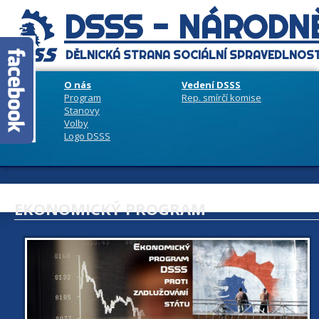
DSSS - NÁRODNĚ
DĚLNICKÁ STRANA SOCIÁLNÍ SPRAVEDLNOST
O nás
Vedení DSSS
Program
Rep. smírčí komise
Stanovy
Volby
Logo DSSS
EKONOMICKÝ PROGRAM