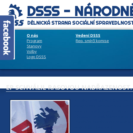
DSSS - NÁRODNĚ
DĚLNICKÁ STRANA SOCIÁLNÍ SPRAVEDLNOST
O nás
Vedení DSSS
Program
Rep. smírčí komise
Stanovy
Volby
Logo DSSS
EP SCHVÁLIL RASOVOU NADŘAZENOST. 
7. května 2019
Den 20. březen 2
evropskému obyvatelstvu, které 
vlastních států, protože tento de
původu v Evropě. Máme v mylné př
„exhibiční žvanírna eurokolabo
výsledkům hlasování.