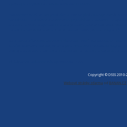
v přístupu k bydlení a zajistily adekvátní bydlení.
Podobných bodů je tam ještě více, a zde se plně ukazuje záměr brusel
národností. Tyto šílené experimenty již probíhají v západní Evropě, kde
pravidla. Střední a východní Evropa je území, kde je svět ještě relat
národní suverenitě anebo řízené rasové nadřazenosti imigrantů!
Jak o tomto důležitém usnesení hlasovali „čeští“ europoslanci? Všich
slovům premiéra Babiše, že on a jeho hnutí ANO nedopustí migraci, b
Jedině vlastenečtí a odhodlaní kandidáti za národní suverenitu dokáží
Jiří Štěpánek, výkonný místopředseda DSSS
Copyright © DSSS 2010
Webové stránky zdarma
od
BANAN.CZ