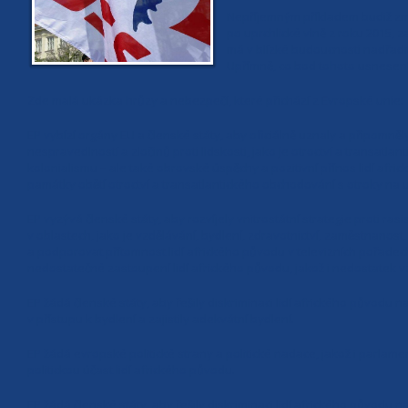
Nepříjemným příkladem budiž zmín
po uprchlické vlně z roku 2015,
má v blízké budoucnosti nadřadi
Upřímně, co bod tohoto usnesení,
Zde malá ukázka hrůzy a nebezpečí, které přichází z Evropské unie:
EP vybízí orgány EU a členské státy, aby oficiálně uznaly a připomněly 
nespravedlností a zločinů proti lidskosti, jako je otroctví a transat
kolonialismu – ale také obrovské úspěchy a pozitivní přínos lidí afr
památky obětí otroctví a transatlantického obchodování s otroky na un
EP vyzývá členské státy, aby rozvíjely vnitrostátní strategie proti r
v oblastech, jako je vzdělávání, bydlení, zdravotnictví, zaměstnanost, 
a podporovat přítomnost lidí afrického původu v televizních pořadec
nedostatečné zastoupení lidí afrického původu, jakož i nedostatek v
EP žádá členské státy, aby řešily diskriminaci lidí afrického původu na
v přístupu k bydlení a zajistily adekvátní bydlení.
EP žádá evropské politické strany a politické nadace, jakož i parlamen
politickou účast lidí afrického původu.
EP žádá členské státy, aby řešily diskriminaci lidí afrického původu na