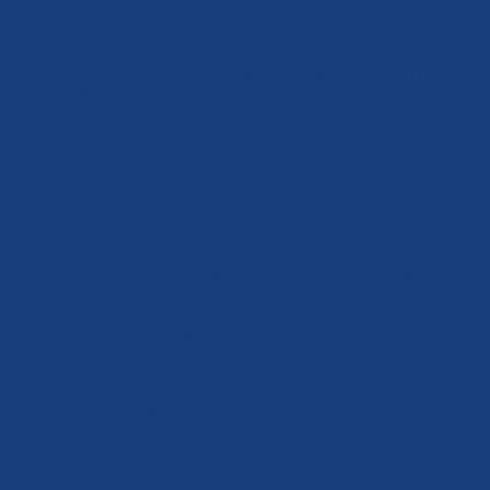
rpících" statných mužů ve značkovém oblečení a se smartphonem.
eská republika ale přece je v Evropě. Nežijeme v žádném jiném časoprostor
rávě naopak. Dokonce žijeme ve středu dění. Vždycky jsme byli díky polo
ýchodním světem. Problémy migrace se nás týkají více, než si v lepším přípa
rotinárodní štváči a lháři, uvědomují. Jistě, zatím zde nemáme takovou zká
ěmeckých, francouzských nebo švédských městech, ale to slovo „zatím" má 
statně ono se dá i s tímto stavem polemizovat. Projděte se například po 
ernošských pasáků a dealerů, balkánských prostitutek, východoevropských
otizákonné činy. To jsou přeci také imigranti. Přistěhovalci, parazité a přít
rčit hlavu ze své ulity (ať jsem slušný) a přiznat si, že těch přistěhovalecký
e z našich měst stala nepřístupná ghetta nepřizpůsobivých cizáků, kam se b
kovat a burcovat, protože jedině prevencí a skutečnou akcí můžeme docílit
Že mají ostatní v sousedství chřipku a my zatím ne, neznamená, že se nem
ní vlna tsunami ještě zdaleka nekulminuje. Postavme hráz. Hráz nejpevněj
ulturní nemoci. Dokud je čas - zatím.