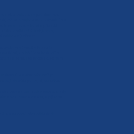
u nebo izolováni v jiné dimenzi.
ze důležitou spojkou mezi západním a
dě naivní lidé, v horším případě
zu jako v některých belgických,
velikou důležitost.
Václavském náměstí v Praze (a
 mafiánů, arabští "obchodníci" s
ěž pro naši zemi. Tak jaképak, že nám
ch individuí tu máme více než je
ojí vkročit i policejní jednotka.
 toho, aby se tomu tak nestalo. Nikdy
áme posilovat a chránit, a působit
ší. Na nacionálních základech.