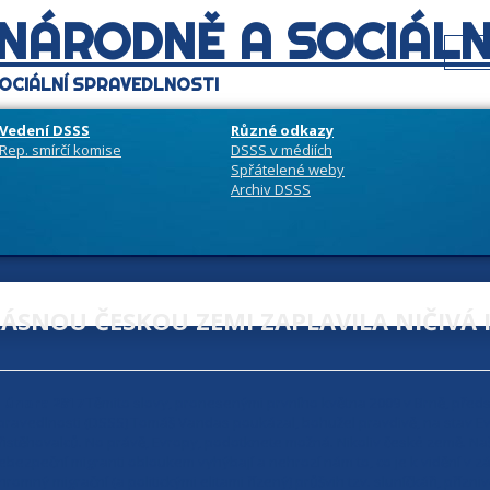
 NÁRODNĚ A SOCIÁLN
OCIÁLNÍ SPRAVEDLNOSTI
Vedení DSSS
Různé odkazy
Rep. smírčí komise
DSSS v médiích
Spřátelené weby
Archiv DSSS
ÁSNOU ČESKOU ZEMI ZAPLAVILA NIČIVÁ
. února 2017
Těmito slovy, pronesenými prvního května 2009 v Brně, předs
pravedlnosti (DSSS) Tomáš Vandas poukázal, bohužel pravdivě, na stav E
řistěhovalců. No právě, Evropy, podotknete možná. Nikoliv české země. Naš
ebezpeční migranti obloukem vyhýbají a nehrozí nám to, co je k vidění v zá
hromný migrační (a politickými elitami řízený) průšvih tzv. sluníčkáři, přízn