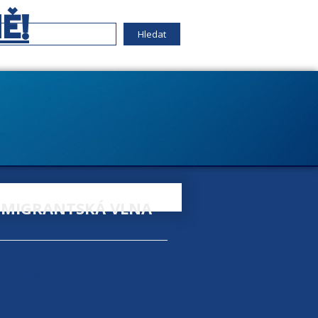
Ě!
 IMIGRANTSKÁ VLNA
eda Dělnické strany sociální
vropy pod přívalem nelegálních
í zemi se přeci ekonomičtí a
padní Evropě. Takto bagatelizují
ivci všeho nenárodního a vítači „válkou