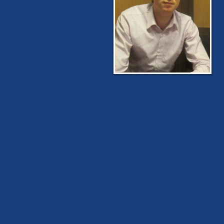
t
Č
P
v
p
n
O
zdaleka nejen tam) - gangy a tlupy č
čímkoli, co chvíli přepadení a další pr
nic nehrozí?
Multi-kulti podivíni by měli někdy vyst
zdrávo. Nenechme však dopustit, aby s
Je potřeba to říkat pořád dokola, opa
nepřistupme na falešné uklidňování. 
apaticky.
Evropa je ve velkém problému. Migrač
Naordinujme vitamín a lék proti multik