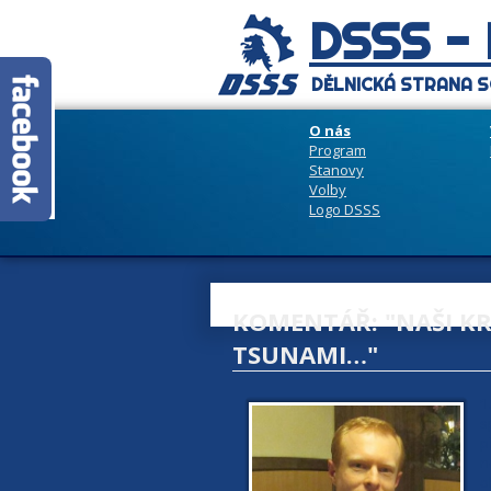
DSSS -
DĚLNICKÁ STRANA S
O nás
Program
Stanovy
Volby
Logo DSSS
KOMENTÁŘ: "NAŠI KR
TSUNAMI…"
1
s
p
n
o