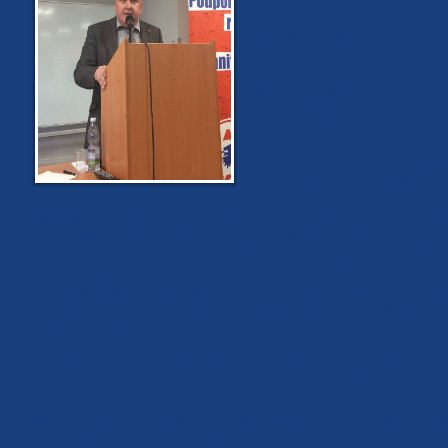
kavárnách a čajovnách vzbudili, o
spřízněných redakcí, kanceláří 
Nechci se zde zabývat tím, jestli
Jedině je úsměvné, jak se Herman 
jednu chvíli vyhlásil akci: Práskn
komanda Ovčáček, F.R. Čech a My
nejmenovanou severoamerickou am
liberální pisálek a myslitel. Lid
senátních volbách, se přidali na 
I když všichni ti, kteří se dnes staví na stranu demokracie a říkají, že 
shromáždění a chtějí, aby veřejnost, rozuměj pokroková veřejnost, vyjá
podpoře jejich pojetí demokracie a svobody. V tomto pojetí nemá širok
občany, protože o důležitých otázkách přece nemůže rozhodovat obč
Ale právě to všechno oni vidí a znají. Jen malá potíž je v detailu, že 
samozvaná elita. Víte, tito vykladači havlových vizí se ohánějí demokra
nevolí a nemluví, tak jak by si přáli, a proto to chtějí změnit. Chtějí
Tohle všechno byla havlovská vize. Vize o tzv. občanské společnosti,
dobrovolných sdružení, které spolu kooperují, ale hlavně planě diskutuj
jediným cílem je, povýšit svůj názor nad názorem řadového občana. 
věží ze slonoviny, pražádné ceny. Však to dokázali tzv. akademici, kd
„diskutovat ulice“. Tedy ty – občane, který dennodenně bojuješ o chléb 