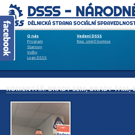
DSSS - NÁRODNĚ
DĚLNICKÁ STRANA SOCIÁLNÍ SPRAVEDLNOST
O nás
Vedení DSSS
Program
Rep. smírčí komise
Stanovy
Volby
Logo DSSS
KOMENTÁŘ: BRADY SEM, BRADY TAM, 
29. října 2016
Mnohdy události, kt
bezvýznamně. Stejně tak začala
havlomila – tzv. dalajlámy. Nikd
celém světě nevšiml, ale to nemoh
uprostřed ní stojícího ministra 
„vyhrožováno“, že když přijme tzv
prezidenta republiky. Spustila s