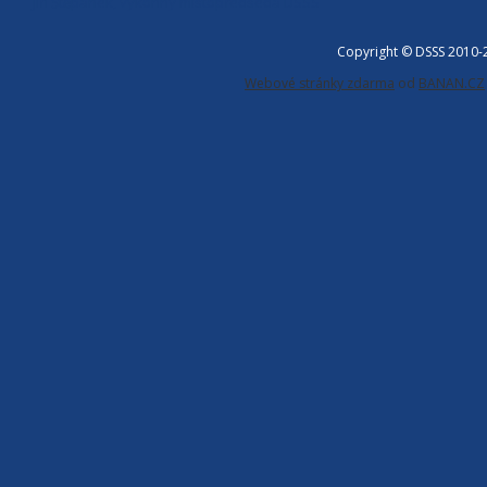
Jiří Štěpánek, výkonný místopředseda DSSS
Copyright © DSSS 2010
Webové stránky zdarma
od
BANAN.CZ