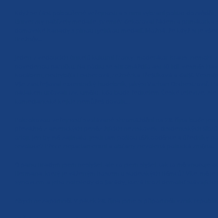
Když se část pobouřené veřejnosti a s nimi vybraní politici dozvěděli,
Univerzity nabízely medaile, premiér dekoroval řádem a primátorka s
domovské Kanady s plnou igelitkou medailí. Možná, že když si je všec
Brežněv...
Jeden z vedoucích činitelů kulturní fronty, moderátor Kraus, nemohl 
povedenou partičku. Na pódiu se shromáždilo asi 40 lidí, vesměs hav
Kocábem, nechyběla Fischerová, režisérka Třeštíková a další. Vesměs 
Vše zastřešoval excentrický hudebník, jakýsi Varhan Orchestrovič. 
nátlakem určovali tzv. umělci, kdo bude ředitelem České televize. Ale
komediantské kejkle nemůžeš dovolit…
Pokrokovou veřejností svolávané shromáždění na 28. října bude jen 
převážně z amerických peněz žijících neziskovek, disidentských šíbr
orloji. Jen by mě zajímalo, jestli tam pošlou těžkooděnce a úředníky pol
revoluce? Přece neparlamentní a občany nevolená politická změna.
O panu Bradym jsem neslyšel, ale co jsem slyšel, tak to mě vnucuje ot
Hermana, který je váženým hostem u sudetských Němců? Víte, mě je i t
synovcem a jeho nohsledy do šarády, která hrozí demolicí stávající
Abych nezapomněl. V pátek 28. října jsme si připomněli vznik republik