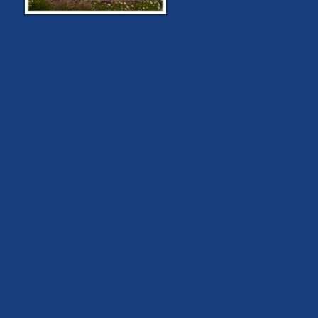
Myslitel, náboženský reformátor
myšlenkový zakladatel českého r
obracet k veřejnosti a kritizovat
feudálem v zemi, a jejíž hodnostáři žili přepychovým a mnohdy dosl
neexistovalo, věda byla pěstována jen jako odnož teologie, a univerzit
Jan Hus byl typickým příkladem chudého kněze, těžko se probíjejícím n
Kristova učení, a místo, aby byla pramenem obrození, stává se příčino
přitom vynikajících schopností řečníka, strhávajícího svým projevem 
okamžitě nemilosrdným kritikem bohatých církevních prelátů i světsk
nespravedlnosti a útlaku lidu. Tyto postoje mu přinášeli lásku širok
Nezapomenutelná je i Husova iniciativa při počeštění Karlovy univer
vydaným 18. ledna 1409 králem Václavem IV., jímž se změnil počet hlas
národy (saský, bavorský a polský) dohromady jeden hlas. Právě v tom
soustavnou prací ve prospěch zachování a vyššího rozvoje českého jaz
mezi univerzitními kolegy uznávané vůdcovství, které vyústilo v jeho 
Husa zde zmařeno dozráním konfliktu s církevní hierarchií.
Zvláště prudce se s ní smělý reformátor střetl roku 1412, když přímo
může krást, loupit a vraždit, páchat smrtelné hříchy, ale zaplať, kup s
Tehdy je Praha stižena ze strany papežské kurie tzv. interdiktem, tj
myšlení jedince ve středověku představovalo hotovou pohromu, pokud
se uchyluje na Kozí hrádek u Sezimova Ústí pod ochranu svého přízniv