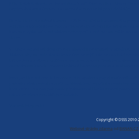
jeho hradě Krakovci na Rakovnicku. V tom čase vznikly Husovy hlavní sp
nepřestává ani v činnosti kazatelské a burcuje lid proti zlořádům.
Dne 5. 11. 1414 v městě Kostnici, ležícím na břehu Bodamského jezera,
schizma a konsolidovat moc rozhárané církve. Jan Hus přijal výzvu, ab
Kostnice vydal, ač si byl vědom nebezpečí, které ho tam může potkat
církve.
V Husovi vyrostl tehdejší církevní oligarchii nesmiřitelný odpůrce.Ta
žádosti, aby mu bylo dokázáno v čem se mýlí, kde se rozchází se zás
být uvržen do vězení, ukřičen a nakonec zrazen římským králem Zik
rozhodnutím koncilu zbaven kněžské hodnosti,proklet a prohlášen za
Mistr Jan Hus byl dne 6. července 1415 upálen a popel mučedníka vh
památky však nemohla zničit co hlásal. Smrt jej učinila nesmrtelným. 
krok vpřed. Pro nás pak navíc představoval Husův mravní patos, stej
národ ve všech jeho těžkých dobách.
Vladimír Mlejnecký
Copyright © DSSS 2010
Webové stránky zdarma
od
BANAN.CZ