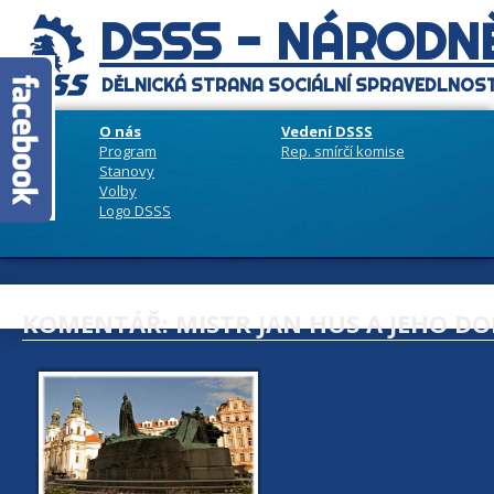
DSSS - NÁRODNĚ
DĚLNICKÁ STRANA SOCIÁLNÍ SPRAVEDLNOST
O nás
Vedení DSSS
Program
Rep. smírčí komise
Stanovy
Volby
Logo DSSS
KOMENTÁŘ: MISTR JAN HUS A JEHO D
6. července 2015
Jan Hus se nar
velmi málo. Na počátku 90. let 14
tři léta nato mistrem svobodnýc
Tím se začal odvíjet příběh člov
dovoleno kapitulovat před odp