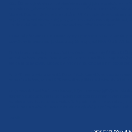
KDU-ČSL se vykašlala na své vícečetné rodiny! Jak se to slučuje s jej
nazvala tzv. „církevní restitucí“. Pozice KDU-ČSL a TOP 09 těžko odol
Moravě. Doufám, že konečně voličům TOP 09 dojde, že je to strana pros
nějaký reformní ekonomický program a rozpočtovou odpovědnost, ale 
jim jde o dohodnutá místa na budoucí společné kandidátce!
To stejné předvedli PIRÁTI místo výhry s podporou STAN v Senátu podpo
schválený Sněmovnou. Jak bude úspěšné spojení PIRÁTŮ a STAN, kd
Třešničkou na dortu je hlasování tzv. české levice, kdy ČSSD a KSČM 
pomohou bohatým na úkor chudých! V roce 1946 říkala moje babička: „
ale dělali pravicovou. Lidovci byli vždy svině, když se k nim otočíš zá
Ani SPD nemá být na co hrdá. Dá se říct, že tam vládne oportunismus 
nehodí do krámu, tak ani SPD nevadí na příklad o třetinu dražší elekt
Celý tento daňový balík jen ukazuje, k čemu se propůjčí všichni vládno
extrém v budoucnu nezajistí fiskální rozpočet pro financování roz
hoteliérů, sportovce až po umělce. Naši podnikatelé se odvolávají na
založena na službách jako u nás, ale na výrobě jak průmyslové, tak 
Ivo Vlk
Copyright © DSSS 2010