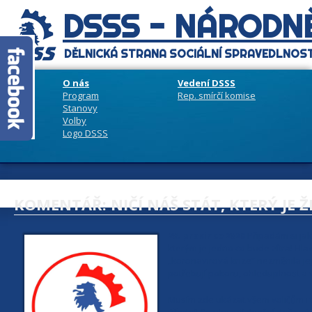
DSSS - NÁRODNĚ
DĚLNICKÁ STRANA SOCIÁLNÍ SPRAVEDLNOST
O nás
Vedení DSSS
Program
Rep. smírčí komise
Stanovy
Volby
Logo DSSS
KOMENTÁŘ: NIČÍ NÁŠ STÁT, KTERÝ JE ŽI
28. prosince 2020
Připadám si jak
kterým je jedno co bude zítra! Hl
„koronavirová krize“ nezměnila jej
potřebují pokoru, ohleduplnost a 
Musím zde ukázat všem voličům i t