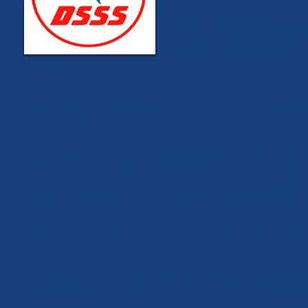
úřední! Co ukazují dnešní daňové 
ztráta důvěry těch, co je volí. Uk
prebendu. Podpořil rozpočtovou n
nekrytých 130 miliard korun! ČNB, 
nové dolary. Do roku 1990 jsme mě
například se spojí ODS s ANO. Vý
Sněmovny.
Otevřeně říkám, že konečně padla iluze a ukázalo se, že Senát není 
Senátu, když tam špinavou práci odvede opozice! Vlastizrádci se nám 
opatření projeví na osobních financích? Vůdcové stran krásně hovoří, 
ANO především poškodí důchodce, protože při prosazování svých zájm
ANO utajilo v létě, že když předložilo tento návrh a nechtělo jej pro
ona se uskutečnila v současnosti! Vládnoucí strany již 30 let si vzáj
všichni přes palubu, kteří ve skutečnosti dostanou přidáno pár stokoru
potenciálních voličů při stále trvající nízké účasti voličů ve volbách.
Penzistům rychle dojde, že valorizace důchodů bude kopírovat inflac
naši vládcové se vzhlédli v citátu: „Tisíckrát opakovaná lež se stává 
ODS opustila živnostníky a podporuje nadnárodní kapitál. Její předsed
o jakékoliv ekonomice. Dokonce ignoruje nejdůležitější zákon ekonoma
základní vysvětlení pro ČR, proč nemá a nebude mít na důchody, školy