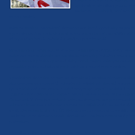
koalice, která je v parlamentu zc
oprávněné, ale někdy jsou to efe
parlamentní kolbiště, není ochotn
se na náměstí.
Mám na mysli ty „spontánní“ demonstrace, které vyvrcholily na pražské 
a prezidenta. Ano, na kritiku mají právo oni, a i tam shromáždění ob
výzvy a přání herců, zpěváků a uměleckých nýmandů.
Mnozí mohou namítnout, že je to jak za minulého režimu, který také od
volby zde sice probíhaly, ale kandidáti nám byli předloženi shora, to 
anebo ministři předlistopadové doby nebyli našimi volenými zástupci,
republiky, právo požadovat jejich odchod a společenské změny.
V posledním desetiletí se nám od demokratů oddělila významná skupin
zkorumpovaných novinářů, zdivočelých městských liberálů a odnárodn
ryk a nátlakové demonstrace, když nevyhraje „jejich“ kandidát či nevyh
Trumpa v prezidentských volbách spustil takový kravál, že ho v ulicíc
Clintonová. V „českých“ médiích byly tyto demonstrace prezentován
vyhrála Clintonová a příznivci Trumpa by udělali totéž, tak podle těc
a náboženskými kruhy. A v ČR? Nebudu se rozepisovat co se dělo, děj
Takže na Letné demonstrovali „demokraté“, zatímco demokraté přemýšle
protestuje.
Přesně to vidíme v existenci Senátu. Ano, Senát je zbytečná instituce