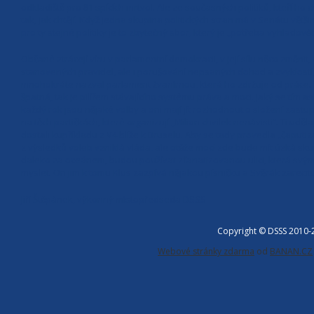
odkladiště pro 81 spících mrtvol. Ale ze současných politiků, kteří ho c
tak, jak chtějí. Když jedna skupina politických stran má v Senátu většin
pro ty stejné politiky je to zbytečný sbor, který je „potřeba vyhladov
Občané ztrácejí víru v parlamentní demokracii, v její sílu něco změni
stanovených pravidel, ale i porušování nepsaných dohod a zvyklostí
mnohokráte nazval parlament žvanírnou, která ho zdržuje od práce. Toh
špatná, tak je pilířem stávajícího systému práva a moci. Jaký se tím as
každý rok jsou nějaké volby a oni mají jít rozhodnout o složení zast
na těch partičkách, které organizují „Milion chvilek nenávisti“. Ti udělaj
dostali kupříkladu z V4 blíže k Bruselu. Aby se tady provedla „čaputi
z výsledků voleb vzniklá vláda, ale otěže moci zde bude mít úzká sk
daleko za oceánem, budou používat zfanatizovanou ulici, která svým
myslet. On jim k tomu Klus zazpívá nějakou písničku a Svěrák zarecitu
Jiří Štěpánek, výkonný místopředseda DSSS
Copyright © DSSS 2010
Webové stránky zdarma
od
BANAN.CZ