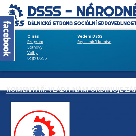
DSSS - NÁRODNĚ
DĚLNICKÁ STRANA SOCIÁLNÍ SPRAVEDLNOST
O nás
Vedení DSSS
Program
Rep. smírčí komise
Stanovy
Volby
Logo DSSS
KOMENTÁŘ: VLÁDA NÁM ORDINUJE ZÁ
26. února 2022
Důsledky válečné 
ekonomické a sociální. Jsou to důs
svému (z centra posvěcenému) pro
odnárodněných novinářů a kultur
Ještě jediný běženec nedorazil na