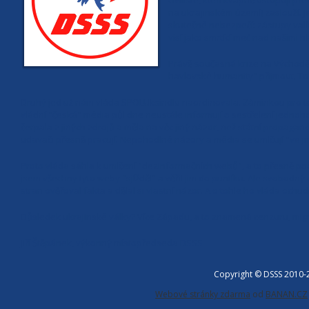
civilisté, kteří kvapně ustupují p
na ukrajinském území) zaslouží. Je
skutečné nebezpečí: zástupy valíc
visí jako smrtící meč nad našimi 
Právě současná krize na Východ
havlovské humanity" přijmout. T
Druhý jed už nám vláda SPOLUksindlu naordinovala. Záminkou pro to 
vládní "česká" média půl dne neustále informují o sestřelení jednoho 
čerpala z jiných zdrojů a měla na věc jiný názor, než státní propaga
udavači přesně pracují. Nepohodlné názory a média se umlčují "ve 
Proto vláda sáhla k umlčení "dezinformačních webů", a to přesně pod
jsem všechny tyto weby "sjížděl" a věřil jim do puntíku. Ale svobod
stran ověřoval fakta a dělal si vlastní názor. A o tohle ho vláda ochudi
Důsledek ukrajinské války? Více Západu, a to znamená cenzuru, migr
Jiří Štěpánek, výkonný místopředseda DSSS
Copyright © DSSS 2010
Webové stránky zdarma
od
BANAN.CZ