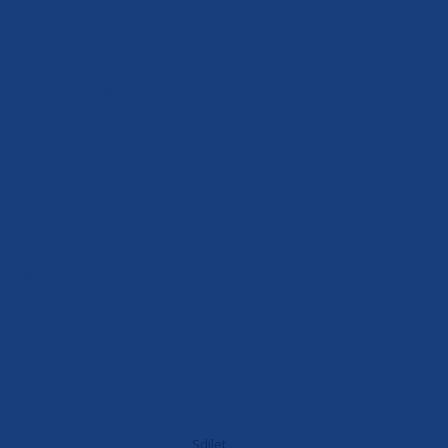
kosti či bagety. To není řešení pro
na benzinové pumpě.
moci zmonopolizovat své kšefty a
eckonců EET rovněž není nic jiného,
tažení až třeba k tomu, že
hodit do hospod pít mléko, to budou
t.
u, nepřipouštět diskusi. My víme co
e kořínky? Zakážete návštěvy určitých
ukromých sadech stromy, protože na
 nezbude nic. Pamatujte na to, vy,
Sdílet
|