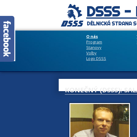
DSSS -
DĚLNICKÁ STRANA S
O nás
Program
Stanovy
Volby
Logo DSSS
KONEČNÝ (DSSS): S
1
z
O
n
h
š