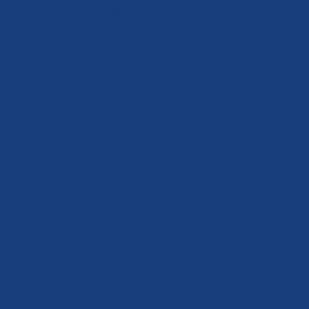
esouhlasíme s příkazem rušit školní bufety, že v jejich sortimentu jsou slad
dravou výživu. Ty děti půjdou a koupí si to v samoobsluze, ve stánku či 
e to jen další šikana soukromého podnikání, snaha současných politiků u 
onglomeráty. Jim nejde o žádné zdraví lidí, ale o likvidaci konkurence. Kon
ež dokonalý nástroj pro likvidaci malých podniků.
genů, šikana a zdržování od práce pokračuje přes nesmyslné protikuřácké 
to, že nevyhodí hosta, který se opil. To je panečku věc. Tak se asi bude c
ích a víkendech, aby si od své lopoty a dřiny trošku odfrkli, ohromnou rados
brátky: zakazovat, ztěžovat a šikanovat, prosazovat tu svou jedinou pravd
k se nám vzepřeš, budeš potrestán!
ku, protože není úplně zdravý? Přikázání od militantních veganů jíst pouz
 podnikání), protože tam kdosi dostane na zadek důtkami? Zakážete v so
mto se ty svobody zase o něco utahují a ukrajují. Až z toho salámu jednou
ociální spravedlnosti (DSSS) - strana pro svobodu a přirozený chod věcí.
S Slánsko