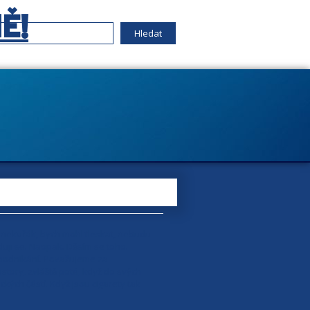
Ě!
o nekuřák, bych mohl tleskat, nebudu
duji se. Naopak. Děsím se toho.
odnikání. Považujeme za
tory, zvláště poté, když do svých
kých částí. Když jsou cigarety tak