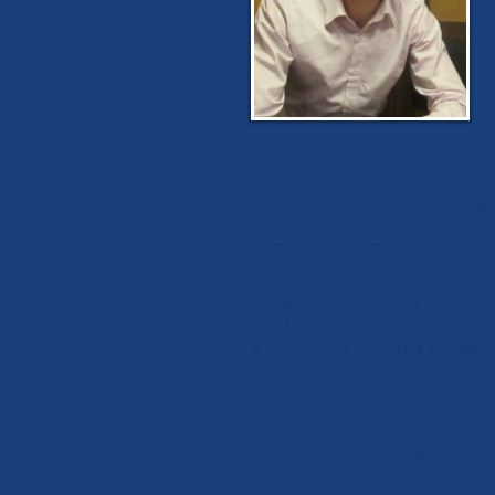
N
z
J
k
n
Začalo to povinným vypisováním aler
hospodskému hrozí zákaz činnosti za 
mít udření dělníci na vesnicích o pátc
Neomarxistický bordel jede na plné o
je správné, a tak to bude a běda, ja
Co bude následovat příště? Zákaz bůč
salonů (protože to je také soukromé
ně mohou lézt děti a zlomit si nohu?
Dávno nežijeme ve svobodné zemi a tí
voliči ANO či ČSSD. Dělnická strana s
Bc. Miroslav Konečný, předseda DSS