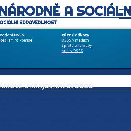
 NÁRODNĚ A SOCIÁLN
OCIÁLNÍ SPRAVEDLNOSTI
Vedení DSSS
Různé odkazy
Rep. smírčí komise
DSSS v médiích
Spřátelené weby
Archiv DSSS
ALÁMOVÉ UKRAJOVÁNÍ SVOBOD
0. ledna 2017
Vládní koalice schválila zákaz kouření v hospodách. Já, jak
 občasných návštěv restauračních zařízení chodit domů načichlý. Ale nera
dmítáme postupné (salámová metoda) oklešťování svobod soukromého p
ehorázné přikazovat soukromým podnikatelům, aby rušili své kuřácké pros
ospod investovali miliony na odvětrávání a klimatizace či výstavbu nekuřác
kodlivé, proč je pokrytecký stát nezruší?