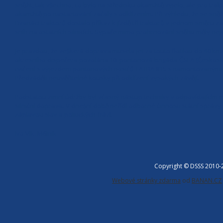
sněžit, tak všechno, co bylo na středisku okamžitě vyjelo, ale pro tr
okamžitě po nastartování začaly s odklízením. Při výhledu, že se sn
Dvanáct traktorů dostalo příkaz k jízdě tří traktorů v jednom směru za 
sníh na ostatních silnicích. Sypače mimo prohrnování sněhu měly nejdů
Je pravdou, že veškerá doprava musela jet za touto flotilou do 40 km/
okresního dispečera povolána 10. pontonová brigáda ČSLA (Českosl
cvičení s výjezdem pontonových nosičů TATRA 815 s namontovanými čeln
Předváděli neuvěřitelné kousky při odklízení vysokých závějí.
Podstatou zimní údržby byl včasný nástup techniky v odpovídajícím m
silniční doprava. V dnešní době neřídí odborné činnosti státní správy
záplavou slov a politických frází.
Ivo Vlk, Mělník
Copyright © DSSS 2010
Webové stránky zdarma
od
BANAN.CZ