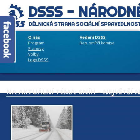
DSSS - NÁRODNĚ
DĚLNICKÁ STRANA SOCIÁLNÍ SPRAVEDLNOST
O nás
Vedení DSSS
Program
Rep. smírčí komise
Stanovy
Volby
Logo DSSS
NA AKTUÁLNÍ TÉMA: SNÍH – NEJVĚTŠÍ 
3. února 2019
Problémy se zimní ú
jsou vybaveni moderní a drahou te
prázdná zdůvodnění, ale jen ne pr
kanceláří s minimem pracovníků. Ř
mnohdy obsluhy silniční techniky
to nikdo nemohl naučit!