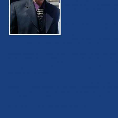
Ano, žádná kultura si po sociální
lidé, kteří by mohli narušovat hi
Nebyla by možnost války a my bu
sociální experimenty.
Multikulturalismus je sociální exp
multikulturní společnost všechny
pohádkách, které nám povídají, aby
na vlastní oči vidíme, že kupříkla
nefunguje. Cítíme, že je něco špatně. Něco nám schází a chceme to z
Sobotka, Šabatová, Dienstbier a spol. nemají žádné právo nám odpírat
musíme vyřešit i za cenu radikální obrany Evropy. Otázka Evropanů z
tím, kdo ho umí ovládat. Dnes čelíme útokům zvenku i zevnitř po celé 
marxismu, který nás sžírá. Čelíme imigraci, masám lidí, kteří do Evropy
tak bude problém vyřešen.
Tak to ale není, naším cílem má být překonat vlastní úpadek, musím
budeme za ní muset bojovat a být odhodlaní i položit život za naše d
evropskou kulturu. Evropa nemá být více na Západ, více na Arábii neb
To je náš dějinný úkol. Těším se na poznání toho, co je naše genera
Michal Pavlovský, předseda MO DSSS Sokolovsko