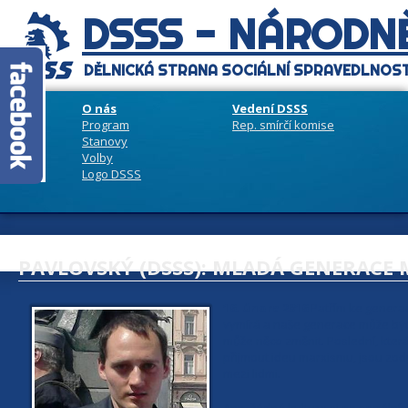
DSSS - NÁRODNĚ
DĚLNICKÁ STRANA SOCIÁLNÍ SPRAVEDLNOST
O nás
Vedení DSSS
Program
Rep. smírčí komise
Stanovy
Volby
Logo DSSS
PAVLOVSKÝ (DSSS): MLADÁ GENERACE 
16. února 2016
Patřím ke generaci
vymírá a naše generace může být t
může něco změnit. Poslední, kter
přijmout ideu marxismu, jsou zodp
mezi lidmi.