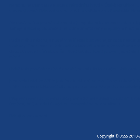
Nemohu nezmínit stav a situaci národního hnutí v České republice. 
stav naší země. Dělnická strana v těchto volbách drtivě prohrála. Ne
Ale současně to pro nás ale musí být impulsem k novému restartu, k 
zahájení bližší spolupráce s národně orientovanými spolky a hnutími,
Podle mého názoru je nutné v naší zemi bojovat nejen proti nastupujíc
svobody. Dnes jsme totiž dospěli do takového stádia, že svoboda pos
dnes stá chová vůči občanům: Nová totalita, která je svým jednáním h
mírné.
I když tedy prožíváme těžké období, nesmí nás to v našem úsilí zastav
Jsem velmi rád, že APF je jedním z iniciátorů boje za Evropu národů.
v APF, znamená být součástí naděje na změnu. A to je víc než cokoliv 
Přeji vám všem do nového roku pevné zdraví a štěstí v osobním životě
úspěchů APF, a tedy i úspěchem evropského nacionalismu.
Děkuji za pozornost.
Copyright © DSSS 2010