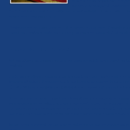
práce a o naší organizaci je slyš
množství propagačně úspěšných a
možné překážky, které bruselští byrokraté vymýšlí, jen aby nám znepř
máme zcela legitimní nárok.
Představitelé zkorumpovaného liberalismu a propagátoři multikulturní
závislí na penězích. Naše názory se pod jejich nedostatek či přebytkem
Evropa silných národních států
APF sdružuje nacionalisty mnoha evropských států, který záleží na b
změnila.
Z původní myšlenky spolupracujících států na hospodářské bázi se p
finanční příspěvky členských států, ale který si postupem času uzur
různé předpisy a vyhlášky a direktivně stanovovat výmysly bruselsk
Neschopnost Evropské unie byla zřetelně patrná v souvislosti s imigra
imigrantská invaze, někdo hrozba, nebezpečí, krize. Pak jsou zde i ti, 
Evropské unie a představitelé jednotlivých evropských států. Oni hov
bude pro nás obohacení, že musíme dát najevo svoji sounáležitost s
Říkám zcela otevřeně, že takto dnes může mluvit pouze vlastizrádce!