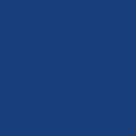
Imigranty si mohou rozdělovat například bohaté arabské státy jako je
v rizikových zemích, jako je Libye, Sýrie, Irák atd., se totiž podílel
udělat gesto dobré vůle a imigranty si odvážet na americké území, a 
pevně uzavřena.
Populismus nebo nacionalismus?
V poslední době se objevily náznaky, které mohou dávat naději. Naděj
Velké Británie z Evropské unie, velmi slušné výsledky stran, které jso
Nizozemsko či další.
Uspěli politici a strany, které bývají médii označovány jako populisti
úspěšnost je pak ve volbách výrazně větší než stran, které bývají dl
tím, že tzv. populisté, jak už jsem řekl, často mění názory. Jsou tedy p
nacionalisté názor nemění a jejich postoje jsou konstantní. I proto t
Velmi dobře to řekl v loňském roce na zasedání APF v Bruselu Robert
nacionalismus bude logicky tím dalším a hlavním krokem k záchraně n
Porážka nacionalistů v ČR v parlamentních volbách