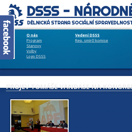
DSSS - NÁRODNĚ
DĚLNICKÁ STRANA SOCIÁLNÍ SPRAVEDLNOST
O nás
Vedení DSSS
Program
Rep. smírčí komise
Stanovy
Volby
Logo DSSS
PROJEV TOMÁŠE VANDASE NA KONGRES
Vážený pane prezidente, vážený 
dovolte mi, abych vás pozdravil 
pro nás velkou ctí, že můžeme vů
Dělnická strana se stala členem A