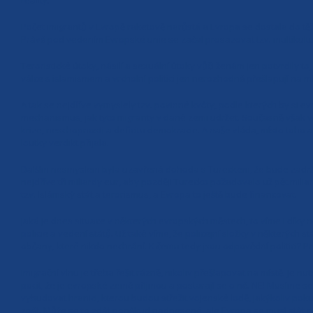
reality.
Počet imigrantů v Evropě raketově narůstá a Evropa se dostala do těžk
Právě pod vedením Evropské unie se začal prosazovat tzv. multikultura
Teroristické útoky, násilí a sexuální útoky vůči ženám jen potvrdily t
válce s islamismem a vrcholní politici jen nerozhodně přešlapují na 
A tak se nejdříve vymyslely tzv. povinné kvóty, podle kterých by si e
mechanismus, jak tyto migranty v dané zemi udržet. Současně však v
krize, neschopnosti a deficitu demokracie. A naše vláda, místo toho a
loutky verdikt přijala.
Dalším nesmyslem byla uzavřená dohoda s Tureckem, že bude zadržov
nejdříve tři miliardy eur, aby později Turecko požadovalo už pět milia
tzv. Islámský stát a terorismus, a Evropa to ještě bude financovat.
Jaká je dnes situace v některých evropských městech, to víme i díky 
policie a vedení států. Už také víme, že policejní složky v některých
občany, které nikdo nechrání. K čemu tedy jsou odpovědní politici? Pryč
Imigrační vlnu je třeba řešit rázně, nikoliv přešlapovat na místě. Je nu
pocit, že je evropské země přijmou a postarají se o ně. NE! Musíme se 
vybudovat hranici, kterou budou střežit vojenské lodě, jakýkoliv poku
zpět. Může se to zdát poněkud nadnesené, ale Evropa se musí stát pe