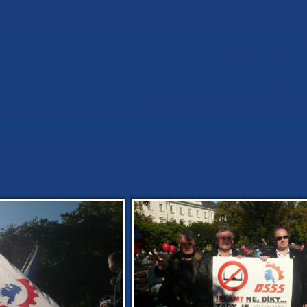
o, že každý slušný host je v republice vítán, ale rozhodně nejsou zde vítá
 normy chování. Přesně tak, jak hovoří jeden z plakátů DSSS: Turistům dla
íjemné, kamarádské, ale přesto bojové náladě, kdy oba dva zúčastněné su
jí mnohdy stejná řešení na palčivé otázky dneška. Všichni zúčastnění se k
 na řešení problémů nejsou sami.
yly připravené soutěže pro děti o ceny, kdy dětský úsměv byl odměnou p