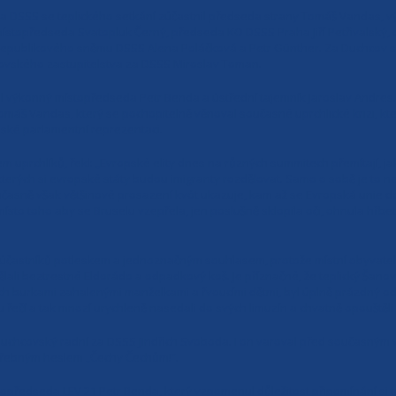
a DSSS se teplického setkání zúčastnil předseda strany Tomáš Vandas, v
ístopředseda Svatopluk Černý, předseda KO DSSS Praha Jiří Petřivalský, d
epublikového sněmu DSSS Alena Poláčková a Petr Günther. Za Duchcov se 
covského zastupitelstva za DSSS Miroslav Toman.
al výkonný místopředseda Petr Benda a ústřední tajemník Jaroslav Andres.
áš Vandas, který se pochopitelně věnoval současné uprchlické krizi, kt
eské parlamentní reprezentaci.
m uprchlíků, řekl: „Evropské elity dnes na různých summitech přemítají, j
 kterých si evropské státy budou imigranty rozdělovat. Samo o sobě je to 
učasně však většinové prosazení kvót ukazuje, kam až se Evropská unie do
místo toho aby se Bruselu vzepřela, jen poslušně sklopila oči, ohnula hřbet
účastníků potleskem a jednoznačným souhlasem, protože místní obyvatelé 
ělali beztrestné Eldorádo a odpadkový koš. Je příznačné, že teplický Šanov
ch burkami zahalenými manželkami a řvoucími dětmi, byl úplně prázdný od 
 řečí a tak mnozí urychleně nasedali do svých limuzín a chvatně opouštěli 
 duchcovský radní za DSSS Jindřich Svoboda. I on varoval před současným v
potřebným heslem „Čechy Čechům!“.
předseda LEV 21 Petr Benda, který vzpomenul důležitost připomínání si t