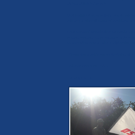
těchto těžkých časech.
Obě politické strany daly jasně najev
zákony a hlavně kulturní zvyklosti a
Celé sobotní odpoledne se neslo v př
je toho mnoho, co je spojuje, a že ma
stráveného dne a také s vědomím, že
Příjemným doplňkem svátečního dne b
Tiskové centrum DSSS
Fotogalerie: