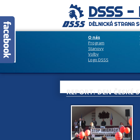
DSSS -
DĚLNICKÁ STRANA S
O nás
Program
Stanovy
Volby
Logo DSSS
REPORT: DEN ČESKÉ 
3
p
D
d
o
s