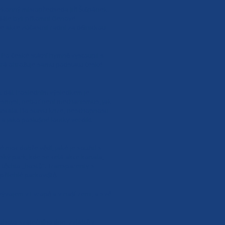
ýkonný místopředseda Jiří Štěpánek,
ále byli přítomní členové
akce zúčastnil radní za dělnickou
 Po české státní hymně vystoupil s
erá ohrožuje samu podstatu české
ak dál. Posledním výsledkem je
nesmysl, neboť není mechanismus, jak
stala. Do stavu krize, neschopnosti
 a jako poslušné loutky verdikt
moc dobře vědí, jaké je soužití s
ský park, kde se celá akce konala,
těchto „hostů“. Transparenty s
přilehlé parkoviště.
ývojem v Evropě a v naší zemi, a své
ohoto svátečního dne, zvláště v