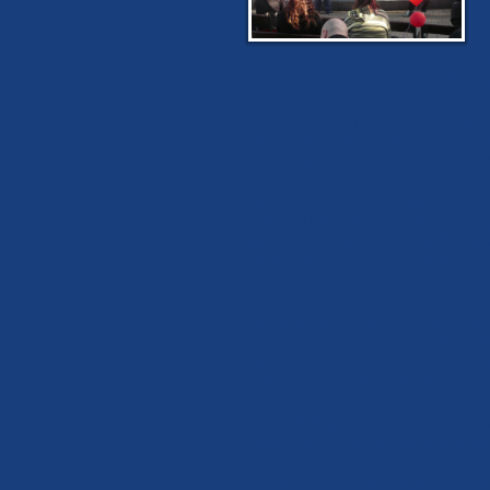
Z
m
R
stranu Jindřich Svoboda a člen duch
Národní socialisty – LEV 21 zastupov
úvodním projevem předseda DSSS Tom
národní svébytnosti vinou slabosti č
Nad neschopností EU bojovat s přílive
schválení tzv. povinných kvót, podle
tyto migranty v dané zemi udržet. So
a deficitu demokracie. A naše vláda, 
přijala.“
Projev Tomáše Vandase byl přijat od 
mnohými muslimy, kteří si z města ud
jindy plný hlučných Arabů obklopený
přeškrtnutými mešitami mluvily jasnou
Jako další vystoupil s projevem také
slovo zakončil v dnešní době tolik 
Se závěrečným slovem vystoupil místo