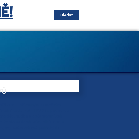
Ě!
VŮ
 září 2015 - příjemným slunečným
rodní socialisté – LEV 21 s podporou
pro děti, hudba a občerstvení, tak
né, že sto padesát účastníků tohoto
 projevy zúčastněných politických