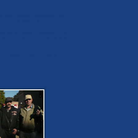
ni ti, kdož nebudou respektovat naše
banec, uprchlíkům kopanec.
bjekty se utvrdily v přesvědčení, že
 večeru rozcházeli s pocitem příjemně
ro pořadatele i všechny přítomné.