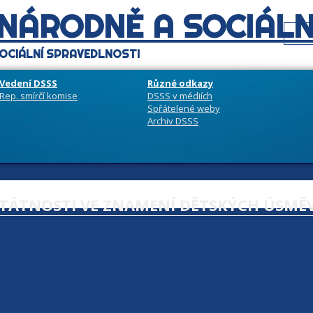
 NÁRODNĚ A SOCIÁLN
OCIÁLNÍ SPRAVEDLNOSTI
Vedení DSSS
Různé odkazy
Rep. smírčí komise
DSSS v médiích
Spřátelené weby
Archiv DSSS
STÁTNOSTI VE ZNAMENÍ DĚTSKÝCH ÚSMĚ
0. září 2015
Severočeské město Teplice přivítalo Den české státnosti - 28.
očasím, aby tak uvítalo účastníky zábavného odpoledne, které pořádali Ná
ělnické strany sociální spravedlnosti (DSSS). I když byl připraven program 
oba je samozřejmě taková, že se mluvilo i politických tématech a bylo jas
dpoledne, z velké části rodiče s dětmi a senioři, jsou zvědaví na politické
ubjektů.