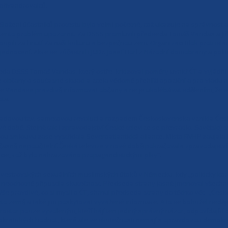
přivandrovalců.
Složení účastníků protestu bylo velmi početné, což ukazuje na správnost
tento problém upozornit. Za DSSS promluvili předseda Tomáš Vandas a Ji
oupili za hnutí Za naši kulturu a bezpečnou zem. Organizaci Blok proti islá
ednocení. Akce se zúčastnil i JUDr. Josef Hörl z Národní domobrany a politi
a DSSS Tomáš Vandas, který ostře kritizoval poměry uvnitř ČT a vyjádřil
 občany o současné situaci a zcela vědomě přehlíží opoziční a pro vládu
le Vandase pravdivě informovat občany a ne je ukolébávat sděleními, že se
ta.
topadovou tzv. sametovou revolucí a rozpadem Československa vznikla Česk
vé době. Stejně tak i zpravodajství České televize se převrátilo. Sovětský
ou smlouvu zase vystřídala Severoatlantická aliance. Místo RVHP zaujala 
oučasně nepoučitelní.Česká televize v nové době pokračovala zpravodajstvím
cie, což bylo nahrazováno propagandistickými plky“.
silvestrovských sexuálních muslimských útoků v Německu, kdy „politicky kor
 neochotně připustila skutečnost. Předseda strany jasně jmenoval všechny 
 pravdivé, co si myslí o ČT, shrnul předseda strany do těchto vět: „Českou 
to země a také jim poskytovat vyvážené informace. A to se bohužel neděje
 prostor pouze vyvoleným, kteří hájí ten jediný správný názor, odpovídajíc
okratických hodnot, které ale ve skutečnosti nemají s opravdovou demokra