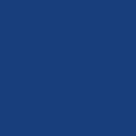
 a hlavně společenskou potřebu na
ří Štěpánek, výkonný místopředseda.
mu reprezentoval její člen Petr Hlaváč
cký aktivista Dominik Bastl.
 obavu z vývoje v zemi, kde
 nepohodlné názory. Právě v době
 nic neděje a že vlastně imigranti
á televize, nomenklaturní kádři
 svaz a Rusko už nebyl spojenec, nově
Evropská unie, do které jsme v roce
, které pomalu, ale jistě, začínalo
ektně“ televize o ničem
ty televizní pracovníky, kteří na
televizi však vlastní stát a tak by
. Jaká je tedy dnešní Česká televize?
í dnešnímu směřování světa. Prim hraje
cií nic společného“.