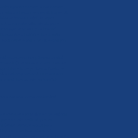
lastním egocentrismem a narcismem,
 nikdo v historii nevyhrál. Boj se lží.
laku veřejnosti! Vědí, že jejich
. A to na naše děti. Ideologické
ychologie je snad už za hranicí
onutil čte o holčičce, která měla
 pocit nehezkosti a nezdravosti jen
ezdů ekonomických přivandrovalců,
átoři ČT je situace v Sýrii. Tam se
uprchlické krize je Rusko. Rusko je
asně a nekompromisně. Humanitární
 a vrahů, kterou zde na Kavčích
tohoto národa. Zcela oprávněně
eské televize a jeho dopad na vědomí
o jsme se zde sešli, abychom
ní České televize slouží jako
 byla s okamžitou platností
nutí, protože i tato uskupení patří k