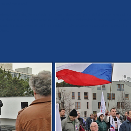
toho máme dost!“
levizí ukázalo, že v republice máme dostatek politických stran a hnutí, k
t se a domáhat se svých práv na pravdivé a nezkreslené informace. Zárove
 cesty k názorovým shodám s vědomím, že situace v republice je vážná a 
žimu.