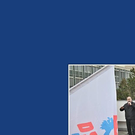
české veřejnosti. Prostě a jasně: Už 
Protestní shromáždění před Českou te
hodlají proti tomu něco dělat. Ozva
před ostatními subjekty a hledá vždy
odporu a vzdoru vůči současnému re
Tiskové centrum DSSS
Fotogalerie: