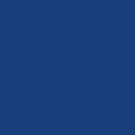
u a bezpečnou zem mj. řekla: „Žurnalisté České Televize jsou zaslepeni v
jsme dnes přišli, začínají poznávat, že prohrávají. Prohrávají boj, který nikdy
 si ale nechtějí přiznat halal porážku. Začínají být zoufalí ze vzrůstajícího t
írá. Tak se nově rozhodli útočit na mozky, které ještě nejsou rezistentní
čím dál odpornější. Co říkáte na Planetu YO?! Tato programová tendenční ps
tikulturní pohádka Aloise Mikulky O Sněhurce a černochovi. V ní Miroslav D
léko! Je to odporná psychologie, která v našich dětech podvědomě vyvolává
 to zatraceně za blábol?! Máte snad taky velkou vadu, že jste bílí?“
pánek ve svém projevu připomněl škodlivost zpravodajství ČT v době náj
mě lžou: „O čem ale zasvěceně dlouze mluví přeplacení a odnárodnění koment
yní se dozvídáme, že destabilizujícím faktorem v Sýrii a vlastně původcem 
 na tom, že jedině Rusko vede skutečný boj proti světovému terorismu. J
tectvo, které bojuje na straně zákonné syrské vlády proti bandě teroristů
ou opozici.“
hluboká a nezměrná nespokojenost s ČT, která se dala do služeb nepřátel 
 ČT Petra Dvořáka.
vyjádřil pocity a přání všech účastníků protestu těmito slovy: „Vysílání Č
o národa, mě není lhostejný, a neměl by být lhostejný žádnému Čechu. Prot
televize, ale v širším kontextu i proti naší kolaborantské vládě, které vede
: žádám – a myslím, že nejsem sám - aby současná rada televizního vysílání
á také ze zástupců autentické pravice, tedy opozičních národních stran a h