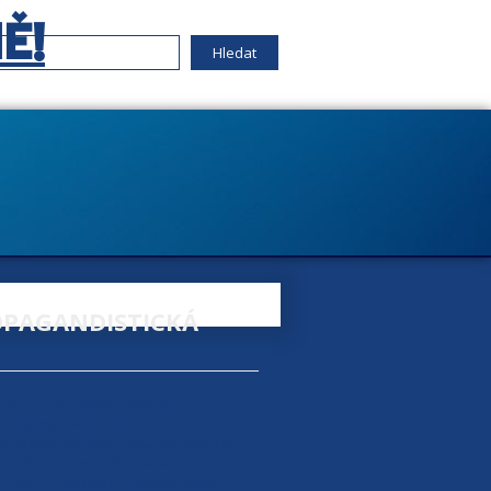
Ě!
ROPAGANDISTICKÁ
elevize (ČT) sešlo přes sto
. Protestní akci svolala a
romáždění pozvala zástupce několika
lavně v ČT, která účelově a
ti–kulti a k podpoře ekonomických