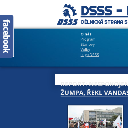
DSSS -
DĚLNICKÁ STRANA S
O nás
Program
Stanovy
Volby
Logo DSSS
REPORT: NESPOKOJEN
ŽUMPA, ŘEKL VANDA