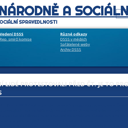
 NÁRODNĚ A SOCIÁLN
OCIÁLNÍ SPRAVEDLNOSTI
Vedení DSSS
Různé odkazy
Rep. smírčí komise
DSSS v médiích
Spřátelené weby
Archiv DSSS
Í LIDÉ PROTESTOVALI PŘED ČT. JE TO P
S
8. března 2013
V sobotu 5. března se před budovou zpravodajství České t
protestujících, aby vyjádřili svůj nesouhlas se lživým vysíláním této televize
zorganizovala Dělnická strana sociální spravedlnosti (DSSS), která na sh
stran a organizací, jímž není lhostejná současná situace v republice, ale h
propagandisticky útočí na veřejné mínění, aby ho přetvářela k obrazu mul