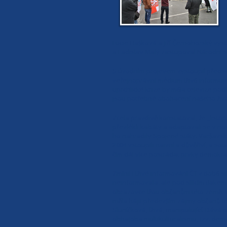
Lucie Hašková a Jiří Černohorský vyst
a Ladislav Malý zastupoval Národní sj
S úvodním projevem vystoupil předsed
veřejnoprávní médium lživě informuje
uprchlické krize by měla televize pod
jsou potřebné obohacení našeho živo
Zcela pravdivě konstatoval, že „lis
převlékli kabáty a adaptovali se v no
ho nahradily Spojené státy. Varšavsk
2004 vstoupili naivní a důvěřiví, a s
čím dál více postrádat prvky demokra
Zmínil i lživé informování ČT v době 
neinformovala, ale pod sílícím tlakem
obrazovce lžou občanům této země. Vše
měla hájit především zájmy občanů té
Sluníčková, lživá, manipulující. Dává
obhajoba multikulturalismu, tzv. dem