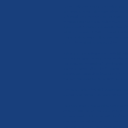
Lucie Hašková z hnutí Za naši kultur
ale nejsou slepí. Díky nám všem, kteří 
V žumpě, ve které se topí oni sami! Oni
mediální masáž na dospělé mozky nezab
agitky, které začaly vypouštět, jsou 
slušných pravidel. Nebo zbastlená mul
jednu velkou vadu. Bílou pleť jako m
proto, že mají bílou barvu kůže! Co je
Výkonný místopředseda DSSS Jiří Ště
kdy zpravodajci státní televize vědo
opravdu tito sedmilháři předhánějí. N
agresor, alespoň podle ČT bandy. Co
katastrofu údajně způsobuje ruské le
horách nazývají syrskou demokratick
I ze slov dalších řečníků vyplývala 
požadovali řečníci odvolání ředitele
Ladislav Malý z Národního sjednocení 
českých lidí, jakož i na osud českéh
protestovali nejen proti vedení České 
pacholek šafáři. K problému televize
odvolána, a nová rada musí být složen