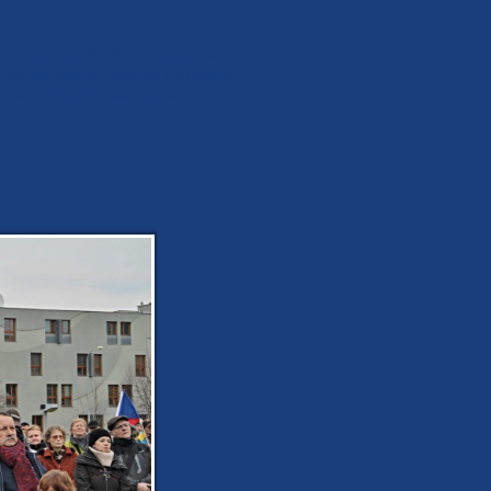
terá jsou s vysíláním nespokojena a
ň se ukázalo, že DSSS se neuzavírá
je nutné pozdvihnout jednotný hlas