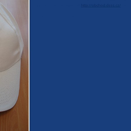
Přehled nabízeného sortimentu, který se bude postupem
nové internetové doméně
http://obchod.dsss.cz/
kde je
Tiskové centrum DSSS