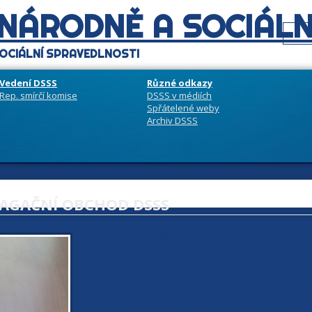
 NÁRODNĚ A SOCIÁLN
OCIÁLNÍ SPRAVEDLNOSTI
Vedení DSSS
Různé odkazy
Rep. smírčí komise
DSSS v médiích
Spřátelené weby
Archiv DSSS
AGAČNÍ OBCHOD DSSS
23. března 2015
Dělnická strana sociální spravedlnosti
sympatizanty nové překvapení. Byl totiž spuštěn nový
které si zájemci velmi často psali. Za drobné sponzor
mikiny, trička, čepice či propisky nebo placky s logem st
předsedy DSSS Tomáše Vandase "Od republikánů k Děl