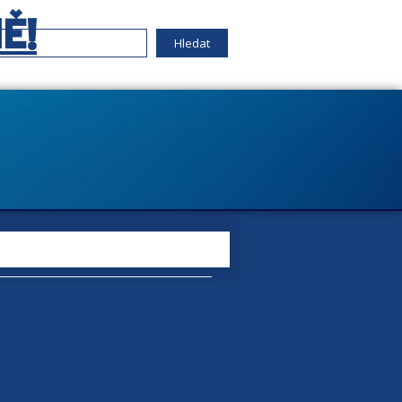
Ě!
 (DSSS) připravila pro členy a
 obchod s propagačními předměty, o
ské příspěvky tak můžete dostat
rany. K dispozici je rovněž i kniha
nické straně".