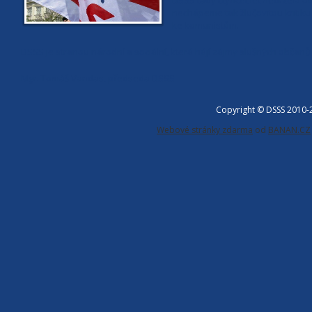
DSSS tady čtyřicet let nedržela 
nechápeme tak žlučovitou kritiku
ke komunistům.
DSSS je stranou národní a sociální, která hájí zájmy slušných občanů 
Mgr. Tomáš Vandas, předseda DSSS
Copyright © DSSS 2010
Webové stránky zdarma
od
BANAN.CZ