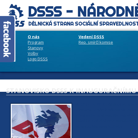
DSSS - NÁRODNĚ
DĚLNICKÁ STRANA SOCIÁLNÍ SPRAVEDLNOST
O nás
Vedení DSSS
Program
Rep. smírčí komise
Stanovy
Volby
Logo DSSS
STANOVISKO DSSS K INAUGURAČNÍMU
8. března 2018
Dělnická strana s
Zemana, v němž několikrát zmínil
před svým prahem. Na jedné stran
hlásí ke své zločinné minulosti,
stranou Mariana Kotleby.