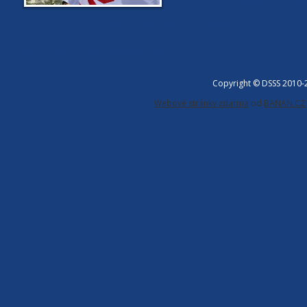
bereme jako realitu, která nás u
Ještě jednou děkujeme všem našim voličům, sympatizantům a členům,
Mgr. Tomáš Vandas, předseda DSSS
Copyright © DSSS 2010
Webové stránky zdarma
od
BANAN.CZ