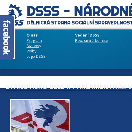
DSSS - NÁRODNĚ
DĚLNICKÁ STRANA SOCIÁLNÍ SPRAVEDLNOST
O nás
Vedení DSSS
Program
Rep. smírčí komise
Stanovy
Volby
Logo DSSS
STANOVISKO DSSS K PARLAMENTNÍM 
21. října 2017
Dělnická strana so
volbách podpořili a dali nám sv
plně respektujeme rozhodnutí o
DSSS s podporou Národních social
vůči polistopadovým poměrům. To