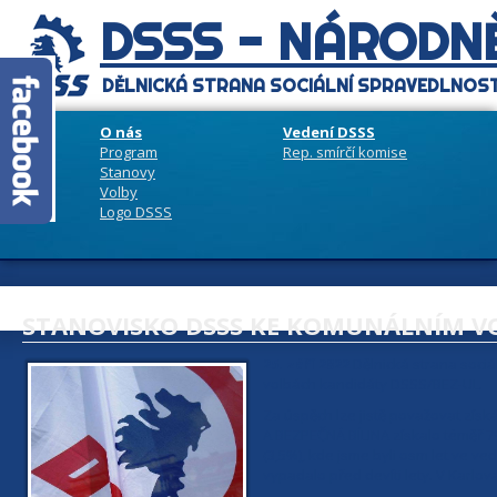
DSSS - NÁRODNĚ
DĚLNICKÁ STRANA SOCIÁLNÍ SPRAVEDLNOST
O nás
Vedení DSSS
Program
Rep. smírčí komise
Stanovy
Volby
Logo DSSS
STANOVISKO DSSS KE KOMUNÁLNÍM V
25. září 2022
Dělnická strana sociá
volbách kandidáty DSSS/BEZ-UL.
Za úspěch lze jistě považovat zís
A BEZPEČNÁ BÍLINA získalo téměř
(3,5%), kde jsme byli osm let ve ve
vypadalo před devíti lety. V Karlov