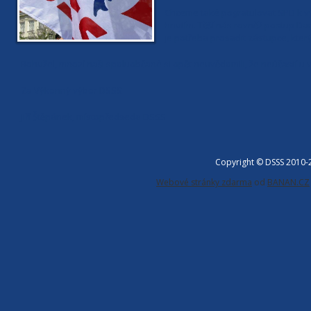
Chceme také pogratulovat SPD k v
hnutím. Těší nás rovněž postup Da
je potřeba prosadit zástupce, který
Bohužel, mnozí naši spoluobčané si opět neuvědomili, že neúčastí u v
Za Výkonný výbor DSSS
Jiří Štěpánek, místopředseda DSSS
Copyright © DSSS 2010
Webové stránky zdarma
od
BANAN.CZ