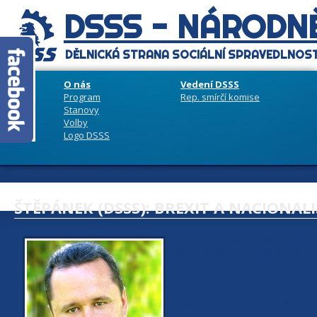
DSSS - NÁRODNĚ
DĚLNICKÁ STRANA SOCIÁLNÍ SPRAVEDLNOST
O nás
Vedení DSSS
Program
Rep. smírčí komise
Stanovy
Volby
Logo DSSS
ŠTĚPÁNEK (DSSS): BREXIT A NACIONA
7. července 2016
Brexit. Slovo či
druzí smutní. Pak je zde ale třetí
Tou třetí skupinou myslím brusels
špičky vedení Evropské unie.
Vládní aktivistická (rozuměj kola