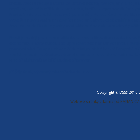
brexitu, tak se raduješ z toho, že Britové nechtějí tvé krajany. Ono je
nepřizpůsobivé kupříkladu z Mostecka, kteří si z jejich sociálního s
Mostě. Nikdo z tamních poctivých pracantů z Polska, Čech nebo Sloven
vytvořen nový systém pracovních povolení, aby ti, kdož chtějí na os
Ano, těm bude Británie poskytovat zákonné sociální a mzdové požitky
Brexit je nadějí pro virem multikulturalismu a liberalismu nakaženou 
ekonomiky a státy budou spolupracovat bez nařízených kvót a byrokra
pracovní bázi. Evropa nebude žádné imigrantské korzo! Evropské stá
zemích nebude rozhodovat Brusel či pimprle Tusk, ale národní parla
jeho přisluhovači se blíží! Buďme připraveni!
Jiří Štěpánek, výkonný místopředseda DSSS
Copyright © DSSS 2010
Webové stránky zdarma
od
BANAN.CZ