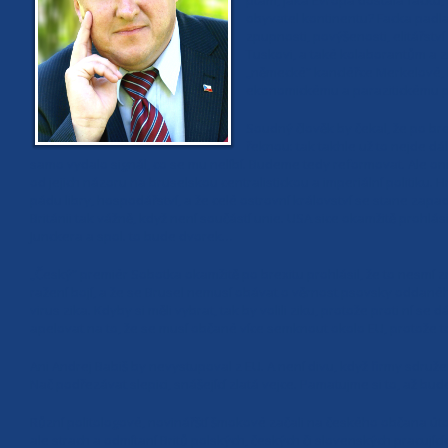
ptám, jaká Evropa dostala facku,
obyvatel kontinentu? Facka padla
zpupnosti, povýšenosti, elitářstv
Tuskovi, a také kolaborantům a z
„německé“ kancléřce Merkelové, 
ekonomickému a parazitickému př
Soudný člověk by čekal, že po br
řeknou: tak takhle už to nejde dál
samo vydalo signál, co se mu nelíbí. Budeme tedy reformovat. Ale oni
od jejich názoru na bruselskou centralistickou a imperiální politiku
pádu libry, hospodářství, a že celé ostrovní království se stane za
Británii tak vážně, když není součástí unie. USA sice okamžitě prohlá
Junckera a spol. to bude dvorek…
„Český“ premiér Sobotka okamžitě po brexitu prohlásil, že to nesmí z
ražení bojí, a že se Brusel nemusí obávat o věrnost psovsky oddanéh
virus zika. Kdyby si měli vybrat, tak by volili ziku, protože proti ní 
apelovat na to, že se musí občané více semknout okolo EU, protože to 
Ani Andrej Babiš by nevystupoval z EU. A není divu, když firmy sdruž
Nač podřezávat slepici, snášející zlatá vejce. Pamatujme si to, až bud
Různí politologové, novinářští šmokové začali na českého občana útočit l
ale strach a odmítaní Britů polských, českých či slovenských pracujících