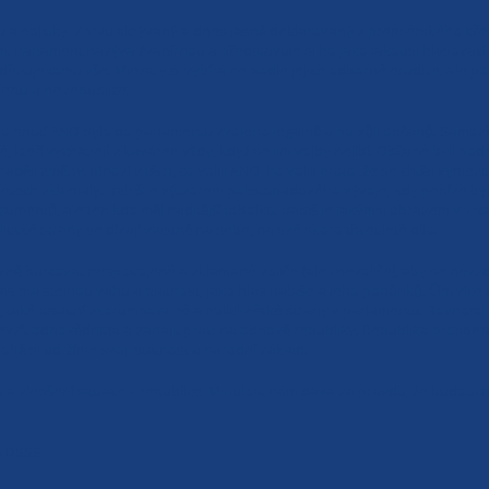
 a politiky. Zprvu skrývaný a dnes jasně deklarovaný z premiérského kř
 Parlament nazývá žvanírnou a představuje si ho jako jakousi hlasovací m
odřizuje tomu vše. Ministry si vybírá ne podle jejich odborné erudice, ale p
fertu a ne republice.
o hnutí ANO bylo do parlamentu zvoleno legálně a po vůli občanů. Samoz
é, kteří vycházejí z kaváren vždy, když se jim volby nelíbí. Občané byli 
naději změny. Mnozí z těch, co volili ANO, ho volili proto, že se chtěli vym
i letech zklamaly. Babiš je výtvorem polistopadového vývoje, kdy peníze by
umentů, ale ten kdo měl naditější tobolku. Babiš je jakýmsi obrazem v zrcad
tické strany se dívají vlastně na sebe, na své skoro třicetileté dílo.
ně burcovat nespokojené a zklamané voliče (ale i nevoliče), aby se nevzdáv
hlas má stejnou váhu a platnost, jako hlas Babiše a jeho pohůnků. Čím víc
 také ostatní zkorumpované a politikářské strany v parlamentu. Rovnost hl
řevzít odpovědnost a zahájit práci na obnově republiky. Republika prospe
době si udržíme svoji státnost a národní základ.
u a zlepšení situace v republice. Minulost nám dává za pravdu, že budoucn
a DSSS