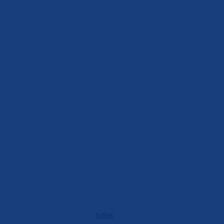
esla. Dnes máme předsedu vlády,
ašinu, poslušně schvalující jeho
odle toho, jak se mu hodí do jeho
řejmě, že nezpochybňuji výsledky
podrobeni obrovské mediální kampani a
ezit vůči etablovaným parlamentním
ly nadřazeny nad ideologii a názor.
le, na který se dívají ostatní
ali a šli volit. Nevzdávali se svého
e takových hlasů bude, tím bude Babiš
asů si zatím nekoupil. Je nutné volit
ruje ekonomicky, ale mravně strádá a
ost je naše. Nacionalistů a všech
Sdílet
|