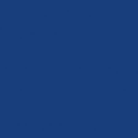
e velice nebezpečné mít takovou vládu v dnešních časech, kdy kontinent je 
ozvrátit evropský řad v těch nejzákladnějších pilířích. V těchto časech pot
 parlamentní podpoře poslaneckých hlasů, ale podporovanou občany. Obč
do na evropském fóru, v nepřátelském Bruselu, Berlíně či Paříži ochrání na
nešní vláda neudělá. Tato vláda není pronárodní, ale ani prorepubliková. Je 
eden z největších pobíračů evropských dotací, které přitékají k nám. Takže 
ruselskou centrálu, neboť by to mohlo znamenat utnutí penězovodu. A proto
e pro obyvatele této země, ale pro sebe.
hlo být prvotním cílem započatým před mnoha lety v dávných dobách Obča
lidem tím pádem politika zprotiví, že nebudou vstupovat do politických stra
 občana v republikánském systému parlamentní demokracie. Věru hezký dár
vodobé parlamentní demokracie v naší kotlině.
politiky řadovými občany způsobilo, že není rok, aby nevypukla nějaká ta 
dem ví, jak to všechno dopadne. Vyšetřování skončeno, zapomeňte! Toť prak
u namočeni politici všech úrovní.
 polici stojící před soudem se zodpovídali za finanční delikty, dopravní ne
kou práci a za příslušnost k určité straně. Ano, je tady jedna výjimka. A to
 se svým předsedou stáli před soudem za své politické projevy na veřejném
entní tribuny plamenně pronášení politici ze ctihodných parlamentních stra