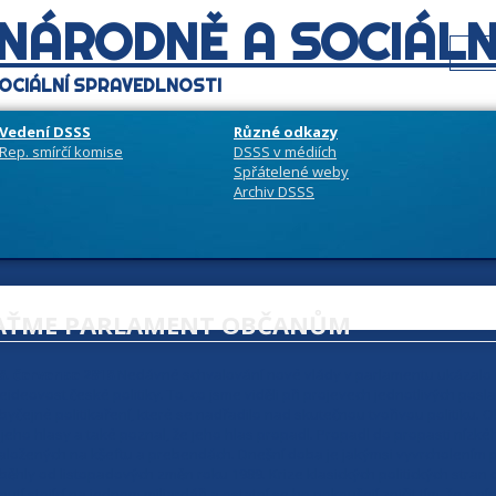
 NÁRODNĚ A SOCIÁLN
OCIÁLNÍ SPRAVEDLNOSTI
Vedení DSSS
Různé odkazy
Rep. smírčí komise
DSSS v médiích
Spřátelené weby
Archiv DSSS
VRAŤME PARLAMENT OBČANŮM
8. července 2018
Nedávné schvalování nové vlády v parlamentu ukázalo
eideovost české politiky. To, co jsme viděli při projevech jednotlivých pos
byčejné politikaření, které se nadřadilo nad skutečnou tvořivou politiku. O
 jeho hlasy a také poznal, že jeho hlas propadl. Propadl do propasti nízkého
aložených na kšeftu a prebendách. Dnešní doba je jakýmsi vyvrcholením pos
běhly od listopadových změn roku 1989. Krize klasických politických stran 
nutí stojící na jednom miliardáři a ostatní se ho pokoušejí zničit tím, že s ním