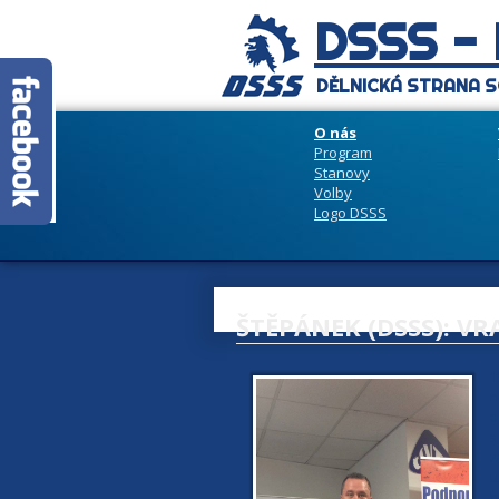
DSSS -
DĚLNICKÁ STRANA S
O nás
Program
Stanovy
Volby
Logo DSSS
ŠTĚPÁNEK (DSSS): 
1
n
o
s
z
u
h