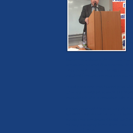
J
r
v
k
d
j
b
n
Musíme si uvědomit, že vše toto mo
atmosféru stranického systému, že se 
Tedy ztrácet zájem o základní právo
založení Československa a vzniku no
Právě postupné znechucení praktické 
už to ani nesleduje, protože již pře
jednotlivých afér v republice, kde jso
V polistopadové éře prakticky všichni
soudem za politické názory, za politic
sociální spravedlnosti (DSSS), kteří
názory a projevy, které dnes z parlam
od názorů DSSS.