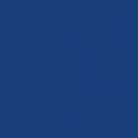
Pokračuje trend propojování obchodu
který pohrdá parlamentním systémem.
návrhy. Chce stát řídit jako firmu a p
byznysu. Ministři mají prospívat Agro
Správně mnozí namítnete, že Babišov
voleb jako salónní liberální demokrat
také v tomto hnutí spatřovali jakousi 
stranám, které je po více než dvacet
Pravdu neměl ten, kdo přinesl více arg
politické strany v parlamentu. Ony poli
Jak z této situace ven? Předně neúnav
práva a zároveň síly, protože jejich 
slabší a bezmocnější. Nejenom ale on,
skutečnou opozici, která se nebojí p
není záruky, že v dnešní turbulentní 
DSSS již patnáct let bojuje za náprav
pořádku a zákona dbalých občanů.
Jiří Štěpánek, výkonný místopředsed