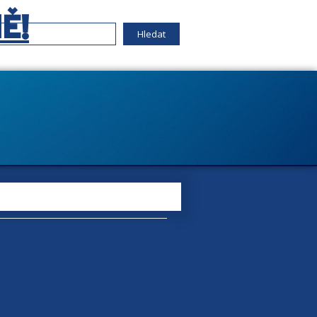
Ě!
 naprostou vyprázdněnost a
lanců všech parlamentních stran, bylo
bčan mohl jasně vidět, jak se zachází
 stranictví, žvanění a utváření koalic
ledních bezmála třiceti let, které
dosáhla vrcholu, když volby vyhrálo
 chtějí do koalice.