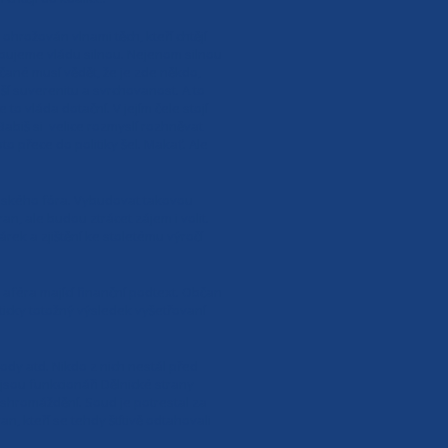
ohrožován vlnami těch, kteří chtějí
řebujeme vládu silnou. Nejenom silnou
ané musí vědět, že je zde někdo,
ší suverenitu a svrchovanost. A to
to vláda dotační. V jejím čele stojí
Babiš si velice rozmyslí rozhněvat
 přece do politiky šel. Makať. Ale
nského fóra. Vybudovat takovou
n, ale budou ztrácet zájem i volit.
ek a zjištění ke stoletému výročí
aféra mající finanční podtext. Občan
ticky totožný výsledek vyšetřovaní
hody atd. Nikdo z nich nestál před
u jsou funkcionáři Dělnické strany
 shromáždění. Soud je potrestal za
n, kteří se tehdy štítivě odtahovali