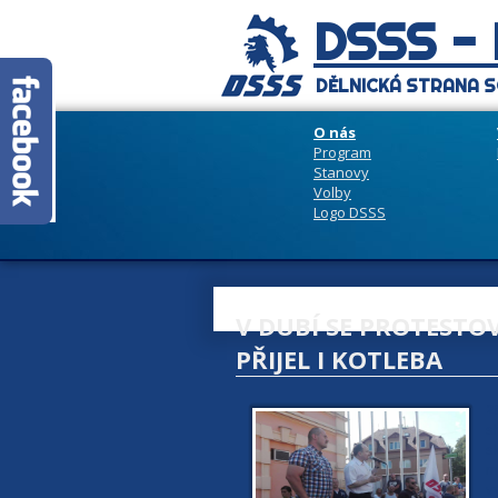
DSSS -
DĚLNICKÁ STRANA S
O nás
Program
Stanovy
Volby
Logo DSSS
V DUBÍ SE PROTESTO
PŘIJEL I KOTLEBA
2
s
s
m
v