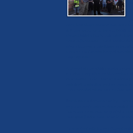
p
ú
J
zemi, kde slušní občané jsou ohrožová
drží ochranou ruku. „Byla to DSSS, kt
shromáždění v Duchcově, když cikáni 
nepřizpůsobivými“, uvedl předseda V
před zákonem a odmítáme zvýhodňování
která se současným bezpečnostním sta
naší republiku.
Protestní shromáždění dostalo punc
Kotleba, který přijel ze Slovenska s
cikánskému útoku. Marian Kotleba pro
zmíněného mladíka, jenž se zastal ml
DSSS nenašel nikdo, kdo by útok ods
Řečníkem na demonstraci byl i radní 
se po bezpečnostní stránce změnil za 
Duchcova se mohou bezpečně a klidně 
zastupitelů dělat svou práci ku prosp
Po skončení mítinku se přítomní vydal