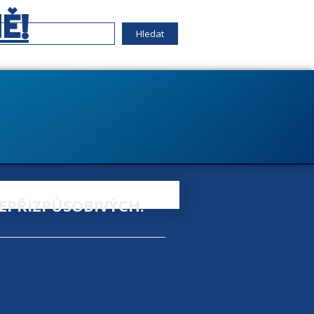
Ě!
EPŘIZPŮSOBIVÝCH.
200 účastníků protestního
no jako reakce na brutální útok
kolik dnů před shromážděním mnoho
lice, která na útok reagovala a
kým mlátičkám. Nejenom členové a