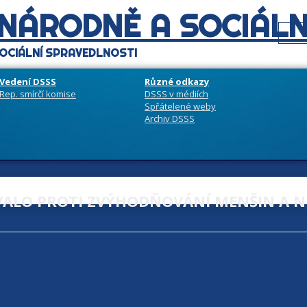
 NÁRODNĚ A SOCIÁLN
OCIÁLNÍ SPRAVEDLNOSTI
Vedení DSSS
Různé odkazy
Rep. smírčí komise
DSSS v médiích
Spřátelené weby
Archiv DSSS
VALO PROTI ZVÝHODŇOVÁNÍ MENŠIN A N
0. srpna 2018
V sobotu 18. srpna se v severočeském městě Dubí sešlo na 
hromáždění Dělnické strany sociální spravedlnosti (DSSS), které bylo svolá
kupiny cikánů na mladíka, ke kterému došlo na místním koupališti. Již ně
ístních obyvatel reagovalo s povděkem, že DSSS je jedinou stranou v repub
yjádřila podporu napadenému chlapci, který čelil sedmi brutálním cikáns