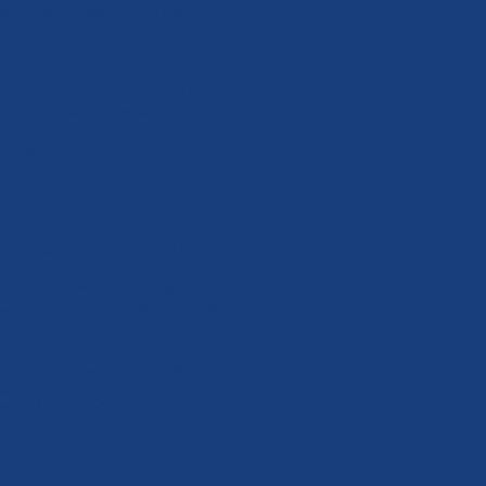
 polednem shromažďovalo u městského
pohovořil o bezpečnostní situaci v
politickým neziskovkám, které nad nimi
anov před cikány, anebo protestní
tavili na stranu slušných lidí před
jně bez rozdílu. Chceme rovnost
 i o celkové vnitropolitické situaci,
 bruselské centrále EU ohrožuje i
vensko (ĽS Naše Slovensko) Marian
také obyvatelka obce čelila
nost. V projevu také vyzdvihl
a české politické scéně se kromě
oučasnou situací v Duchcově, který
historické minimum a obyvatelé
chcově začala díky společné práci
avřené. Průvod jasně deklaroval vůli