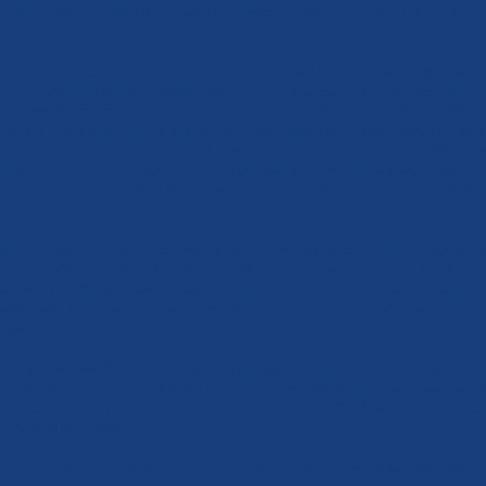
říznivci DSSS, ale mnoho místních obyvatel z Dubí či z Teplic se již před
řadu, kde se měl protest uskutečnit.
ako první vystoupil se svým projevem předseda DSSS Tomáš Vandas, který 
ni nepřizpůsobivými asociály, kteří se cítí beztrestně, a to mnohdy díky 
erá před deseti lety vystoupila na obranu obyvatel litvínovského sídliště J
zmlátili manželský pár na procházce. Dnes jsme zde v Dubí, abychom se pos
andas ve svém projevu. „Požadujeme, aby zákony platily pro každého ste
 menšin a nepřizpůsobivých“, pokračoval ve svém proslovu a dále hovořil
vem úzce souvisí. Vyjádřil rovněž obavu před imigrační vlnou, která díky
 mezinárodnosti, neboť hostem zde byl předseda Ludové strany naše Slo
 delegací přímo z podobného shromáždění ve východoslovenské Snině, kde 
hlásil, že případ v Dubí vzbudil na Slovensku velkou a rozhořčenou pozor
adé maminky mlácené cikánskými výtržníky. Dále projevil překvapení, že n
oudil.
za DSSS ve městě Duchcov Jindřich Svoboda, který přítomné seznámil se s
čtyři roky k nepoznání. Řvoucí cikáni z ulic zmizeli, zločinnost klesla na 
procházet po ulicích, aniž by jim hrozilo nebezpečí. Městská policie v Du
ěchu místních obyvatel.
i na procházku k místnímu koupališti, ale to bylo z “technických důvodů“ z