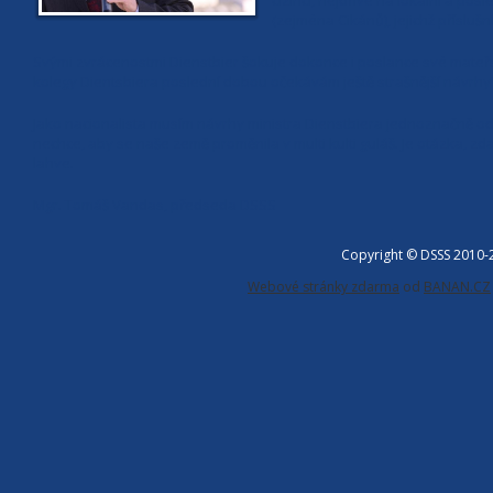
cizinci, nejdříve na lokální a p
(zejména Cikánů), jejichž příslušn
Svými zvrácenostmi Dienstbier šokuje dokonce i poslance své mateřsk
kolegy Dientsbiera poslední dobou očekávám ještě strašnější návrhy“
Jako nacionalista musím návrhy ministra Dienstbiera jednoznačně odm
nechce, aby se naše země proměnila v multi kulti guláš. Je otázka, zda
lahve.
Mgr. Tomáš Vandas, předseda DSSS
Copyright © DSSS 2010
Webové stránky zdarma
od
BANAN.CZ