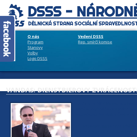
DSSS - NÁRODNĚ
DĚLNICKÁ STRANA SOCIÁLNÍ SPRAVEDLNOST
O nás
Vedení DSSS
Program
Rep. smírčí komise
Stanovy
Volby
Logo DSSS
VANDAS: DIENSTBIEROVY ZVRÁCENOST
17. června 2014
Ministr pro lidsk
odmítat zvýhodňování jedné skup
společnosti. Ne však v České repub
Jiří Dienstbier, ministr pro lidská
udiveně hlavou. A tak tu máme ná