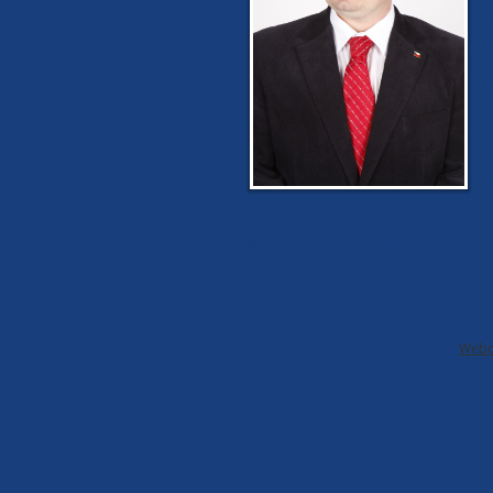
P
e
b
h
E
J
S
g
p
Mgr. Tomáš Vandas, předseda DSSS
Webo