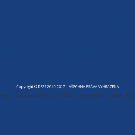
odle mého názoru je nutné skončit s humanistickou politikou vlídné tváře. Up
vropské země přijmou a postarají se o ně. NE! Musíme se především postarat
ezpečí. Je nutné na moři vybudovat hranici, kterou budou střežit vojenské 
ranice nemilosrdně odrazit a lodě překupníků s lidmi poslat zpět. Může s
vropa se musí stát pevností, aby uchránila svojí existenci a budoucnost.
eště jedna zajímavá věc, o které se jaksi nemluví. Na pádu stabilních režimů
ýrie, Irák atd., se podílely hlavní měrou Spojené státy za asistence Bruse
esto dobré vůle a imigranty si odvážet na americké území, a tam se o ně st
řes silné imigrantské bouchání pevně uzavřena.
Copyright © DSSS 2010-2017 | VŠECHNA PRÁVA VYHRAZENA
vé stránky zdarma
od
BANAN.CZ
|
Ostravski Tvorba webových stránek
|
Přihl