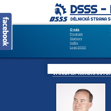
DSSS -
DĚLNICKÁ STRANA S
O nás
Program
Stanovy
Volby
Logo DSSS
VANDAS: IMIGRANTS
2
m
d
E
p