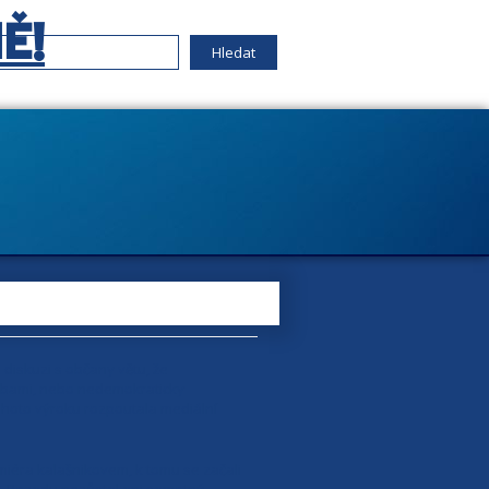
Ě!
diskuzi s občany větu, že
olbami, nebo nedemokraticky
ohoto výroku rozpoutala mediální
miéra kalašnikovem, k tomu se začali