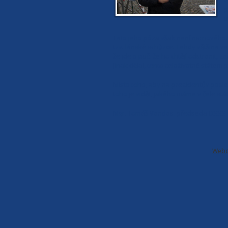
v
p
u
Tato jeho póza však není nic nového.
tzv. lánské schůzce. Tehdy většina 
že jde o puč, že ho chtějí odstranit
jinak dělal, tento celoživotně státem
Místo toho, aby na prezidentův posl
toho je vidět, jakého máme v čele st
Mgr. Tomáš Vandas, předseda DSSS
Webo