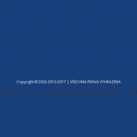
yjadřovat političtí představitelé všech parlamentních stran a členové vlá
remiér Sobotka. Okamžitě přispěchal s vyjádřením, že prezident děsí jeho dě
blíženou masku.
 Stačí si vzpomenout na události po posledních parlamentních volbách a a
vedení ČSSD vyjádřila Sobotkovi nedůvěru po nemastném volebním výsledku
, začaly se organizovat demonstrace na jeho podporu a on se ve funkci nak
 placený nemakačenko, který nikdy nic jiného nepoznal, než zákulisí parla
ední bonmot reagoval Sobotka s nadhledem a s úsměvem, nasadil svoji obl
átu premiéra. Mimochodem, na něj ani ten kalašnikov není potřeba. Stačí
Copyright © DSSS 2010-2017 | VŠECHNA PRÁVA VYHRAZENA
vé stránky zdarma
od
BANAN.CZ
|
Ostravski Tvorba webových stránek
|
Přihl