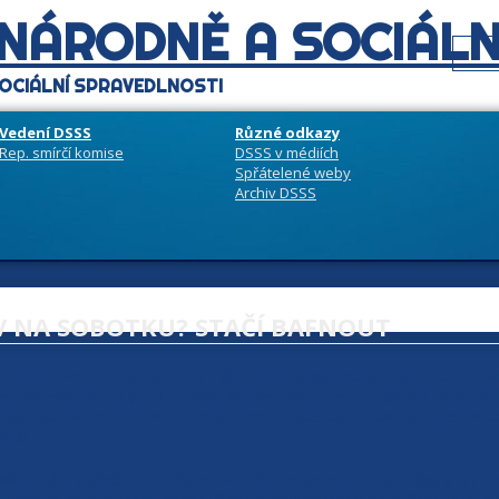
 NÁRODNĚ A SOCIÁLN
OCIÁLNÍ SPRAVEDLNOSTI
Vedení DSSS
Různé odkazy
Rep. smírčí komise
DSSS v médiích
Spřátelené weby
Archiv DSSS
V NA SOBOTKU? STAČÍ BAFNOUT
7. ledna 2016
Prezident Zeman, věren své zálibě v bonmotech, pronesl při 
eoblíbených politiků se lze zbavit dvojím způsobem: buď demokraticky v
alašnikovem. Aniž by zmínil jméno premiéra Sobotky, okamžitě se kolem t
mršť.
dělovací prostředky pak informovaly, že prezident navrhuje odstranit pre