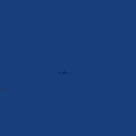
dy. Pozadu nezůstal ani samotný
ti, rodinu a přátele, a narazil
tmosféru v sociální demokracii po
. On okamžitě začal plakat do médií,
onec udržel. Chápu jeho obavu. Co by
mentních útrob?
íbenou plakánkovskou tvář. I podle
 bafnout…
Sdílet
|
ásit se