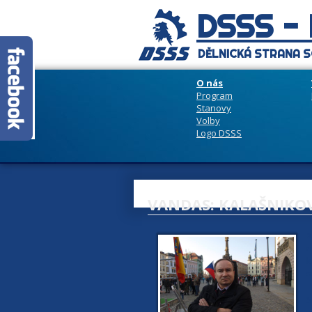
DSSS -
DĚLNICKÁ STRANA S
O nás
Program
Stanovy
Volby
Logo DSSS
VANDAS: KALAŠNIKO
2
n
k
s
S