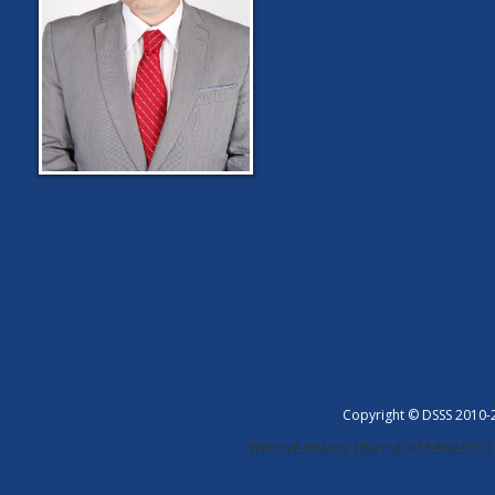
soudu má nově brát 181 900. Plat 
tak letmým pohledem nejde o žádn
ústavní soudci pobírat k důchodu 
bez problémů finančně zabezpečit
těžko vycházejí od výplaty k výpla
Další informace jistě potěšila ty,
obrany nastupuje coby poradkyně
pomohla „odborná erudice“, ktero
lyžování v roce 2009. To skončil
Dluhy se vyšplhaly na více jak 110 milionů korun, a to i přesto, že stá
šlo asi 400 milionů a Liberecký kraj přidal přibližně 165 milionů. 
prostředky.
Ale jinak je u nás vše v pořádku. Lidé jsou spokojení, nákupní centra 
pustí…
Mgr. Tomáš Vandas, předseda DSSS
Copyright © DSSS 2010
Webové stránky zdarma
od
BANAN.CZ