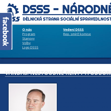
DSSS - NÁRODNĚ
DĚLNICKÁ STRANA SOCIÁLNÍ SPRAVEDLNOST
O nás
Vedení DSSS
Program
Rep. smírčí komise
Stanovy
Volby
Logo DSSS
VANDAS: NESTOUDNÉ RENTY A ODBO
29. června 2014
Občas se nestačím
kalno a některé návrhy a informace
Takovým návrhem je doživotní ren
s náhradami přes sto tisíc korun.
předsedy ÚS činí dnes i s náhrad