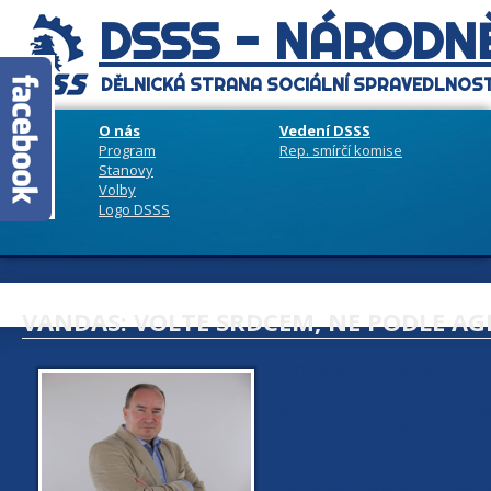
DSSS - NÁRODNĚ
DĚLNICKÁ STRANA SOCIÁLNÍ SPRAVEDLNOST
O nás
Vedení DSSS
Program
Rep. smírčí komise
Stanovy
Volby
Logo DSSS
VANDAS: VOLTE SRDCEM, NE PODLE AG
17. října 2017
Parlamentní volby js
vybrala a hýčká si je. I proto můž
jediné mají šanci ve volbách usp
tuto selekci na úspěšné a opomíj
Často se nyní v této souvislosti ve