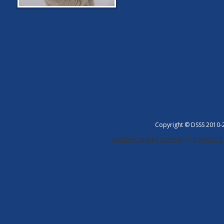
podle předvolebních průzkumů, ost
hlas proti současnému zkorumpo
Chci v této souvislosti varovat nejen před mediální manipulací a zavá
Podpořte toho, ke komu cítíte skutečné sympatie, s kým máte progra
hlas propadne či ne, je v tomto případě druhořadé. Může se totiž veli
dostane, ale třeba budete následně hodně rozčarování z toho, jak se
Dělnická strana sociální spravedlnosti (DSSS) s podporou Národních s
číslo 28. Je to i hlas od srdce.
Mgr. Tomáš Vandas, předseda DSSS
Copyright © DSSS 2010
Webové stránky zdarma
od
BANAN.CZ