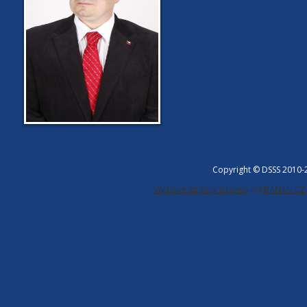
Dnes, jak se zdá, začíná být si
Ebola. Opět nás sdělovací prostře
kde onemocnělo lidí, že už je ne
avizovala přípravu vakcíny, jejíž
nepochybuji) začne ihned její pro
Jen pro vysvětlení. V žádném př
připadá až nápadně podezřelá sou
farmaceutické koncerny, které t
Mgr. Tomáš Vandas, předseda DSSS
Copyright © DSSS 2010
Webové stránky zdarma
od
BANAN.CZ