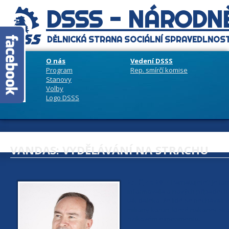
DSSS - NÁRODNĚ
DĚLNICKÁ STRANA SOCIÁLNÍ SPRAVEDLNOST
O nás
Vedení DSSS
Program
Rep. smírčí komise
Stanovy
Volby
Logo DSSS
VANDAS: VYDĚLÁVÁNÍ NA STRACHU
25. října 2014
Pamatujete? Je tomu
informovala o nových případech z
tak daleko, že lidé se nechávali
miliony korun, které nakonec sko
rizikovém experimentu.