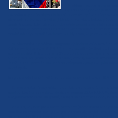
Problém imigrace je pro Evropu
západní Evropy hovoří jasnou řečí.
zákonům a společenským a kulturním normám. Způsobují vysokou krim
obyvatelstvo. Postupně vytlačují křesťanskou víru a kulturu původní
přijaly. V situaci, kdy naši vlastní obyvatelé nemají práci a kdy stále v
vlivem masívní porodnosti a náboženského fanatismu postupně přečí
mnohé národy a vyspělé civilizace zanikly proto, že je ve vlastních zemí
Na Slovensku je problém s imigranty výsledkem zrádcovské politiky
Kaliňákem. Byl to právě SMER–SD, který prosadil schválení tzv. Lisab
azylové politiky. Byli to poslanci SMER–SD v Evropském parlamentu, k
A je to právě současná slovenská vláda, která ignorovala obyvatele Ga
I když se dnes premiér Fico snaží na veřejnosti vystupovat jako odpůr
pravý opak.
Jak podle Vás lze účinně bránit naše země proti uprchlíkům?
Evropu a naše národy můžeme ubránit jen tak, že začneme důsledně 
armádu, která dnes neslouží vlasti, ale zájmům USA a NATO. Musíme si
a organizované invazi imigrantů, sahající na samotné základy naší civ
V situaci, kdy nám jde o přežití, proto nemůžeme litovat žádných p
pomáhat imigrantům, poskytovat jim zadarmo ubytování, stravu a ka
ne jim umožnit žít a pracovat v našich zemích. A je potřeba ukončit ja