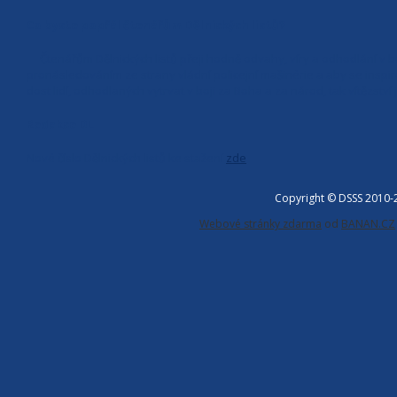
Co byste popřál čtenářům Dělnických listů?
Čtenářům Dělnických listů přeji hodně odvahy, víry a odhodlání v boji
pronásledováním ze strany vládní policejní mašinérie a aby se inspir
dost lidí, odhodlaných vytrvat v boji za Boha a za národ, tak vítězství
Redakce DL
Nové číslo Dělnických listů ke stažení
zde
Copyright © DSSS 2010
Webové stránky zdarma
od
BANAN.CZ