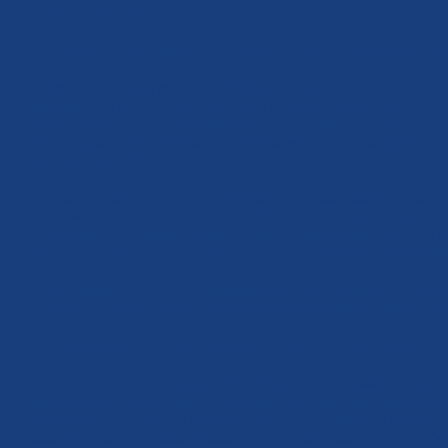
zničeny mnohé státy.
Jak hodnotíte své dosavadní působení v čele Banskobystrické
Od mého nástupu do funkce předsedy BBSK jsem se zaměřil zejména
podařilo snížit dluh kraje vůči bankovní mafii o téměř 6,5 milionů eur, 
zakázek, díky kterému jsme výrazně snížili ceny plynu, elektřiny, ale
všech institucí na Slovensku. Za bývalého vedení se nakupovala za 1
rok ušetřili 462 tisíc euro!
Na ukázku toho, jak se krade ve vládních institucí, dodám jen tolik,
až za 169 euro za tunu. Peníze jsme ušetřili také zastavením různý
nekompromisním postojem vůči zahraničním podnikatelům, kteří si cht
splácení starých dluhů, na údržbu silnic a na rekonstrukci a opravu š
Mezi ostatními zmíním snížení poplatků u lékaře, zaměstnání 75ti dl
a úpravě jejich okolí, spuštění podpory domácích výrobců potravin či
Slovensko čekají v příštím roce parlamentní volby. S jakým cí
Práce ve funkci Banskobystrického župana mě přesvědčila o tom, ž
prosazovat jen půdě Národní rady Slovenské republiky, resp. ve vládě
jednoznačný – chceme se dostat do parlamentu a později i do vlády
oddaných Bohu a národu. Vládou, která nebude sloužit cizím zájmům 