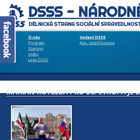
DSSS - NÁRODNĚ
DĚLNICKÁ STRANA SOCIÁLNÍ SPRAVEDLNOST
O nás
Vedení DSSS
Program
Rep. smírčí komise
Stanovy
Volby
Logo DSSS
MARIAN KOTLEBA PRO DL: EVROPA JE D
4. listopadu 2015
Župan Banskoby
listů rozhovor, ve kterém se vyjá
největšího slovenského kraje i cí
V srpnu jste byl v Praze na sh
rámci celé Evropy?